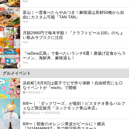
favy
3
富山｜一度食べたらやみつき！麻辣湯は具材50種から自
由にカスタム可能『TAN TAN』
favy
4
月額2980円で毎本半額！『クラフトビール100』のちょ
い飲みサブスクに注目
favy
5
『reDine広島』で食べたいランチ8選！唐揚げ定食からラ
ーメン、海鮮丼、麻辣湯も！
favy
グルメイベント
浜松町│8月9日は親子でピザ作り体験！自由研究にも◎
なイベントが『michi』で開催
8月9日(日) 〜
8/8〜｜「ダックワーズ」が復刻！ピスタチオ香るパルフ
ェなど限定販売『ヨックモック青山本店』
8月8日(土) 〜 8月30日(日)
8/8〜｜朝食のオレンジ果皮がビールに！横浜
『2416MARKET』等で限定販売スタート