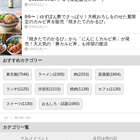
8月8日(土) 〜
8/6〜｜ゆずぽん酢でさっぱり！大根おろしをのせた夏限
定のカルビ丼を販売『焼きたてのかるび』
8月6日(木) 〜
『焼きたてのかるび』から「にんにくカルビ丼」が発
売！大人気の「豚カルビ丼」も待望の復活
8月6日(木) 〜
おすすめカテゴリー
東京都(7546)
ラーメン(2305)
肉(2253)
居酒屋(1804)
ランチ(1225)
渋谷区(1215)
焼肉(1138)
カフェ(1130)
スイーツ(1130)
おもしろ・話題(1065)
favy
麺や 藏人 柏店
カテゴリ一覧
グルメイベント
今日は何の日