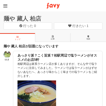
麺や 藏人 柏店
行った
0
行きたい
1
記事
地図
トップ
麺や 藏人 柏店が話題になっています
あっさり派？こく旨派？柏駅周辺で塩ラーメンがオス
スメのお店5軒
ゆき
柏駅周辺は家系ラーメン店が多くありますが、そんな中で塩ラ
ーメンに注目してみました。ラーメンでは塩ラーメンがはずせ
ないあなたへ、あっさり味からこく味までの塩ラーメンをご紹
介します。