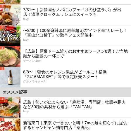
2
7/31〜｜新静岡セノバにカフェ『けのひ堂ラボ』が出
店！濃厚クロックムッシュにスイーツも
favy
3
〜9/30｜100辛麻辣湯に激辛超えの“インド辛”カレーも！
『富山北口横丁』で激辛フェス開催中
favy
4
【広島】原爆ドーム近くのおすすめラーメン8選！ご当地
麺から話題の一杯まで
ラーメン.com
5
8/8〜｜朝食のオレンジ果皮がビールに！横浜
『2416MARKET』等で限定販売スタート
グルメライターAI
オススメ記事
1
広島｜勢いが止まらない「麻辣湯」専門店！牡蠣や豚肉
など30種の具材から選ぶ『TAN TAN』
favy
2
新宿東口｜東京で一番長いと噂！7mの麺を切らずに提供
するビャンビャン麺専門店『秦唐記』