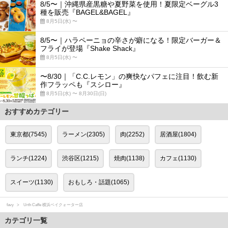
8/5〜｜沖縄県産黒糖や夏野菜を使用！夏限定ベーグル3
種を販売『BAGEL&BAGEL』
8月5日(水) 〜
8/5〜｜ハラペーニョの辛さが癖になる！限定バーガー＆
フライが登場『Shake Shack』
8月5日(水) 〜
〜8/30｜「C.C.レモン」の爽快なパフェに注目！飲む新
作フラッペも『スシロー』
8月5日(水) 〜 8月30日(日)
おすすめカテゴリー
東京都(7545)
ラーメン(2305)
肉(2252)
居酒屋(1804)
ランチ(1224)
渋谷区(1215)
焼肉(1138)
カフェ(1130)
スイーツ(1130)
おもしろ・話題(1065)
favy
Urth Caffe 横浜ベイクォーター店
カテゴリ一覧