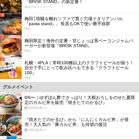
『BRISK STAND』の新定番！
favyグルメニュース
3
梅田│喧騒を離れソファで寛ぐ穴場イタリアンバル
『pasta stand』。長居もOKで使い勝手抜群
favy
4
梅田限定！海外の定番・甘じょっぱ系ベーコンジャムバ
ーガーが新登場『BRISK STAND』
favy
5
札幌・4PLA｜常時100種以上のクラフトビールが揃う！
自分で手にとって飲み比べもできる『クラフトビール
100』
favy
グルメイベント
8/6〜｜ゆずぽん酢でさっぱり！大根おろしをのせた夏限
定のカルビ丼を販売『焼きたてのかるび』
8月6日(木) 〜
『焼きたてのかるび』から「にんにくカルビ丼」が発
売！大人気の「豚カルビ丼」も待望の復活
8月6日(木) 〜