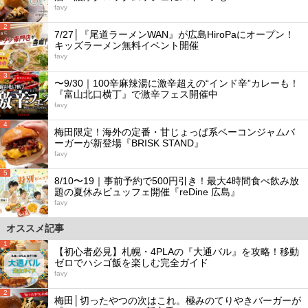
favy
2
7/27│『尾道ラーメンWAN』が広島HiroPaにオープン！
キッズラーメン無料イベント開催
favy
3
〜9/30｜100辛麻辣湯に激辛超えの“インド辛”カレーも！
『富山北口横丁』で激辛フェス開催中
favy
4
梅田限定！海外の定番・甘じょっぱ系ベーコンジャムバ
ーガーが新登場『BRISK STAND』
favy
5
8/10〜19｜事前予約で500円引き！最大4時間食べ飲み放
題の夏休みビュッフェ開催『reDine 広島』
favy
オススメ記事
1
【初心者必見】札幌・4PLAの『大通バル』を攻略！移動
ゼロでハシゴ飯を楽しむ完全ガイド
favy
2
梅田│切ったやつの次はこれ。極みのてりやきバーガーが