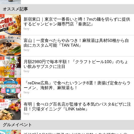
オススメ記事
1
新宿東口｜東京で一番長いと噂！7mの麺を切らずに提供
するビャンビャン麺専門店『秦唐記』
favy
2
富山｜一度食べたらやみつき！麻辣湯は具材50種から自
由にカスタム可能『TAN TAN』
favy
3
月額2980円で毎本半額！『クラフトビール100』のちょ
い飲みサブスクに注目
favy
4
『reDine広島』で食べたいランチ8選！唐揚げ定食からラ
ーメン、海鮮丼、麻辣湯も！
favy
5
有明｜食べログ百名店が監修する本気のパスタ&ピザに注
目！穴場ダイニング『LINK table』
favy
グルメイベント