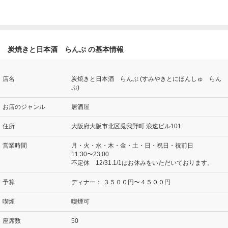
炭焼きと日本酒 らんぷ の基本情報
店名
炭焼きと日本酒 らんぷ (すみやきとにほんしゅ らん
ぷ)
お店のジャンル
居酒屋
住所
大阪府大阪市北区兎我野町 浪速ビル101
営業時間
月・火・水・木・金・土・日・祝日・祝前日
11:30〜23:00
不定休 12/31.1/1はお休みをいただいております。
予算
ディナー：
３５００円〜４５００円
喫煙
喫煙可
座席数
50