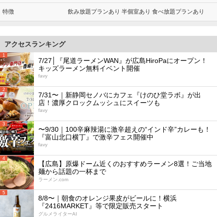
特徴
飲み放題プランあり 半個室あり 食べ放題プランあり
アクセスランキング
1
7/27│『尾道ラーメンWAN』が広島HiroPaにオープン！
キッズラーメン無料イベント開催
favy
2
7/31〜｜新静岡セノバにカフェ『けのひ堂ラボ』が出
店！濃厚クロックムッシュにスイーツも
favy
3
〜9/30｜100辛麻辣湯に激辛超えの“インド辛”カレーも！
『富山北口横丁』で激辛フェス開催中
favy
4
【広島】原爆ドーム近くのおすすめラーメン8選！ご当地
麺から話題の一杯まで
ラーメン.com
5
8/8〜｜朝食のオレンジ果皮がビールに！横浜
『2416MARKET』等で限定販売スタート
グルメライターAI