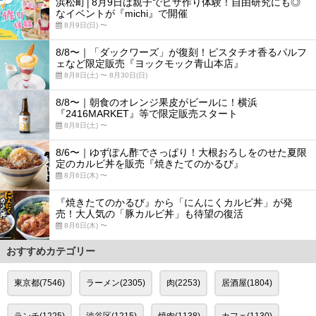
浜松町│8月9日は親子でピザ作り体験！自由研究にも◎
なイベントが『michi』で開催
8月9日(日) 〜
8/8〜｜「ダックワーズ」が復刻！ピスタチオ香るパルフ
ェなど限定販売『ヨックモック青山本店』
8月8日(土) 〜 8月30日(日)
8/8〜｜朝食のオレンジ果皮がビールに！横浜
『2416MARKET』等で限定販売スタート
8月8日(土) 〜
8/6〜｜ゆずぽん酢でさっぱり！大根おろしをのせた夏限
定のカルビ丼を販売『焼きたてのかるび』
8月6日(木) 〜
『焼きたてのかるび』から「にんにくカルビ丼」が発
売！大人気の「豚カルビ丼」も待望の復活
8月6日(木) 〜
おすすめカテゴリー
東京都(7546)
ラーメン(2305)
肉(2253)
居酒屋(1804)
ランチ(1225)
渋谷区(1215)
焼肉(1138)
カフェ(1130)