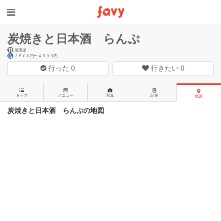
炭焼きと日本酒 らんぷ
居酒屋
３５００円〜４５００円
行った
0
行きたい
0
トップ
メニュー
写真
記事
地図
炭焼きと日本酒 らんぷの地図