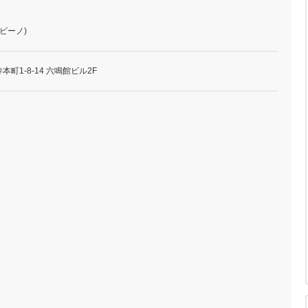
ビーノ)
町1-8-14 六鳴館ビル2F