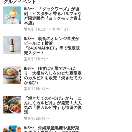
グルメイベント
8/8〜｜「ダックワーズ」が復
刻！ピスタチオ香るパルフェな
ど限定販売『ヨックモック青山
本店』
8月8日(土) 〜 8月30日(日)
8/8〜｜朝食のオレンジ果皮が
ビールに！横浜
『2416MARKET』等で限定販
売スタート
8月8日(土) 〜
8/6〜｜ゆずぽん酢でさっぱ
り！大根おろしをのせた夏限定
のカルビ丼を販売『焼きたての
かるび』
8月6日(木) 〜
『焼きたてのかるび』から「に
んにくカルビ丼」が発売！大人
気の「豚カルビ丼」も待望の復
活
8月6日(木) 〜
8/5〜｜沖縄県産黒糖や夏野菜