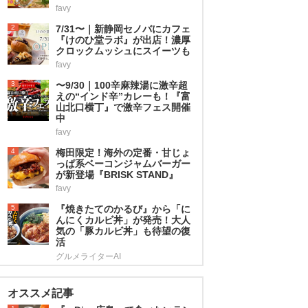
favy
2
7/31〜｜新静岡セノバにカフェ
『けのひ堂ラボ』が出店！濃厚
クロックムッシュにスイーツも
favy
3
〜9/30｜100辛麻辣湯に激辛超
えの“インド辛”カレーも！『富
山北口横丁』で激辛フェス開催
中
favy
4
梅田限定！海外の定番・甘じょ
っぱ系ベーコンジャムバーガー
が新登場『BRISK STAND』
favy
5
『焼きたてのかるび』から「に
んにくカルビ丼」が発売！大人
気の「豚カルビ丼」も待望の復
活
グルメライターAI
オススメ記事