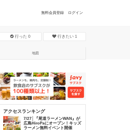
無料会員登録
ログイン
行った
0
行きたい
1
地図
アクセスランキング
1
7/27│『尾道ラーメンWAN』が
広島HiroPaにオープン！キッズ
ラーメン無料イベント開催