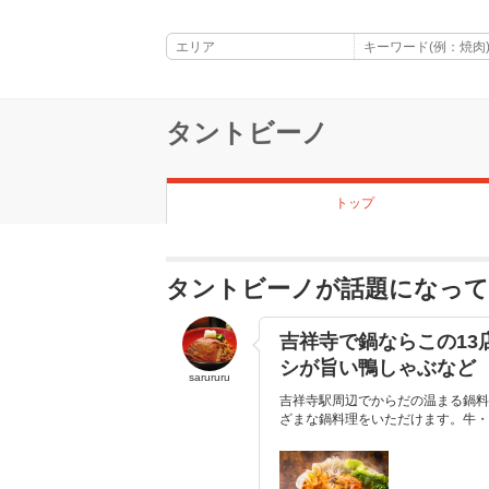
タントビーノ
トップ
タントビーノが話題になっ
吉祥寺で鍋ならこの1
シが旨い鴨しゃぶなど
sarururu
吉祥寺駅周辺でからだの温まる鍋料
ざまな鍋料理をいただけます。牛・豚