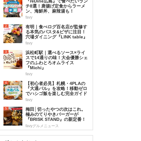
1
『reDine広島』で食べたいラン
チ8選！唐揚げ定食からラーメ
ン、海鮮丼、麻辣湯も！
favy
2
有明｜食べログ百名店が監修す
る本気のパスタ&ピザに注目！
穴場ダイニング『LINK table』
favy
3
浜松町駅｜選べるソース×ライ
スで14通りの味！大会優勝シェ
フのふわとろオムライス
『Michi』
favy
4
【初心者必見】札幌・4PLAの
『大通バル』を攻略！移動ゼロ
でハシゴ飯を楽しむ完全ガイド
favy
5
梅田│切ったやつの次はこれ。
極みのてりやきバーガーが
『BRISK STAND』の新定番！
favyグルメニュース