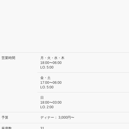
営業時間
月・火・水・木
18:00〜06:00
LO. 5:00
金・土
17:00〜06:00
LO. 5:00
日
18:00〜03:00
LO. 2:00
予算
ディナー：
3,000円〜
座席数
31