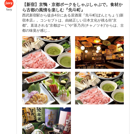
【新宿】京鴨・京都ポークをしゃぶしゃぶで。食材か
ら古都の風情を楽しむ『先斗町』
favy
西武新宿駅から徒歩4分にある居酒屋『先斗町(ぽんとちょう)新
宿本店』。コンセプトは、由緒正しい日本文化が残る街“京
都”。直送される“京都ぽーく”や“茶乃月(チャノツキ)”からは、古
都の味覚が感じ...