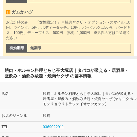
ガムかハグ
お会計時のみ 『女性限定！』※焼肉ヤクザ ＜オプション＞スマイル…0
円、ウインク…5円、ボディータッチ…10円、バックハグ…50円、バードキ
ス…100円、ディープキス…500円、膝枕...1,000円 ※男性の方はご遠慮く
ださい
有効期限
無期限
焼肉・ホルモン料理とらじ亭大塚店｜タバコが吸える・居酒屋・
昼飲み・酒飲み放題・焼肉ヤクザ の基本情報
店名
焼肉・ホルモン料理とらじ亭大塚店｜タバコが吸える・
居酒屋・昼飲み・酒飲み放題・焼肉ヤクザ (ヤキニクホル
モンリョウリトラジテイオオツカテン)
お店のジャンル
焼肉
TEL
0369022911