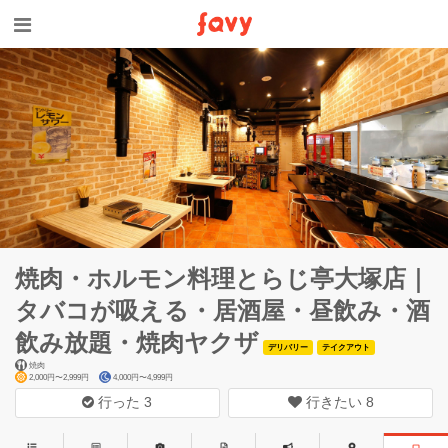
焼肉・ホルモン料理とらじ亭大塚店｜
タバコが吸える・居酒屋・昼飲み・酒
飲み放題・焼肉ヤクザ
デリバリー
テイクアウト
焼肉
2,000円〜2,999円
4,000円〜4,999円
行った
3
行きたい
8