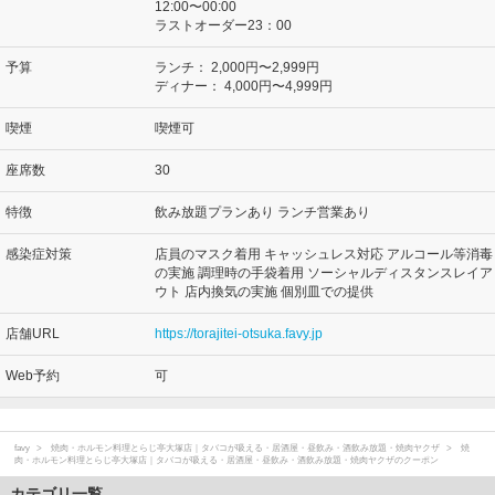
12:00〜00:00
ラストオーダー23：00
予算
ランチ：
2,000円〜2,999円
ディナー：
4,000円〜4,999円
喫煙
喫煙可
座席数
30
特徴
飲み放題プランあり ランチ営業あり
感染症対策
店員のマスク着用 キャッシュレス対応 アルコール等消毒
の実施 調理時の手袋着用 ソーシャルディスタンスレイア
ウト 店内換気の実施 個別皿での提供
店舗URL
https://torajitei-otsuka.favy.jp
Web予約
可
favy
焼肉・ホルモン料理とらじ亭大塚店｜タバコが吸える・居酒屋・昼飲み・酒飲み放題・焼肉ヤクザ
焼
肉・ホルモン料理とらじ亭大塚店｜タバコが吸える・居酒屋・昼飲み・酒飲み放題・焼肉ヤクザのクーポン
カテゴリ一覧