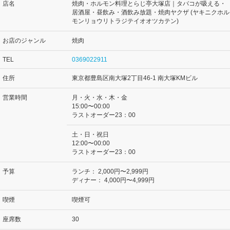
店名
焼肉・ホルモン料理とらじ亭大塚店｜タバコが吸える・
居酒屋・昼飲み・酒飲み放題・焼肉ヤクザ (ヤキニクホル
モンリョウリトラジテイオオツカテン)
お店のジャンル
焼肉
TEL
0369022911
住所
東京都豊島区南大塚2丁目46-1 南大塚KMビル
営業時間
月・火・水・木・金
15:00〜00:00
ラストオーダー23：00
土・日・祝日
12:00〜00:00
ラストオーダー23：00
予算
ランチ：
2,000円〜2,999円
ディナー：
4,000円〜4,999円
喫煙
喫煙可
座席数
30