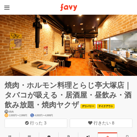
焼肉・ホルモン料理とらじ亭大塚店｜
タバコが吸える・居酒屋・昼飲み・酒
飲み放題・焼肉ヤクザ
デリバリー
テイクアウト
焼肉
2,000円〜2,999円
4,000円〜4,999円
行った
3
行きたい
8