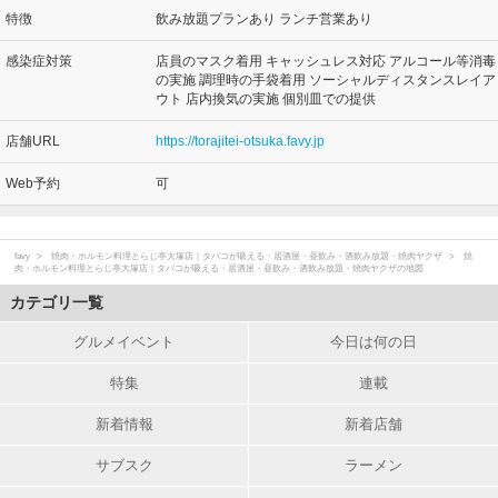
特徴
飲み放題プランあり ランチ営業あり
感染症対策
店員のマスク着用 キャッシュレス対応 アルコール等消毒
の実施 調理時の手袋着用 ソーシャルディスタンスレイア
ウト 店内換気の実施 個別皿での提供
店舗URL
https://torajitei-otsuka.favy.jp
Web予約
可
favy
焼肉・ホルモン料理とらじ亭大塚店｜タバコが吸える・居酒屋・昼飲み・酒飲み放題・焼肉ヤクザ
焼
肉・ホルモン料理とらじ亭大塚店｜タバコが吸える・居酒屋・昼飲み・酒飲み放題・焼肉ヤクザの地図
カテゴリ一覧
グルメイベント
今日は何の日
特集
連載
新着情報
新着店舗
サブスク
ラーメン