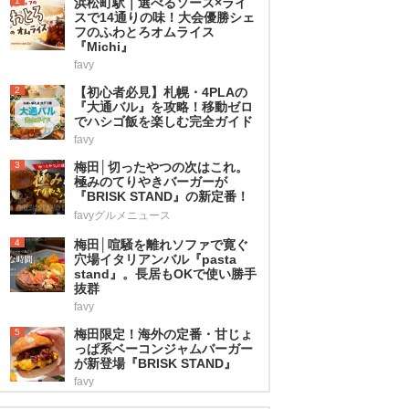
1
浜松町駅｜選べるソース×ライ
スで14通りの味！大会優勝シェ
フのふわとろオムライス
『Michi』
favy
2
【初心者必見】札幌・4PLAの
『大通バル』を攻略！移動ゼロ
でハシゴ飯を楽しむ完全ガイド
favy
3
梅田│切ったやつの次はこれ。
極みのてりやきバーガーが
『BRISK STAND』の新定番！
favyグルメニュース
4
梅田│喧騒を離れソファで寛ぐ
穴場イタリアンバル『pasta
stand』。長居もOKで使い勝手
抜群
favy
5
梅田限定！海外の定番・甘じょ
っぱ系ベーコンジャムバーガー
が新登場『BRISK STAND』
favy