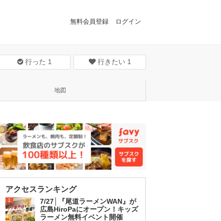
無料会員登録
ログイン
行った
1
行きたい
1
地図
アクセスランキング
1
7/27│『尾道ラーメンWAN』が
広島HiroPaにオープン！キッズ
ラーメン無料イベント開催