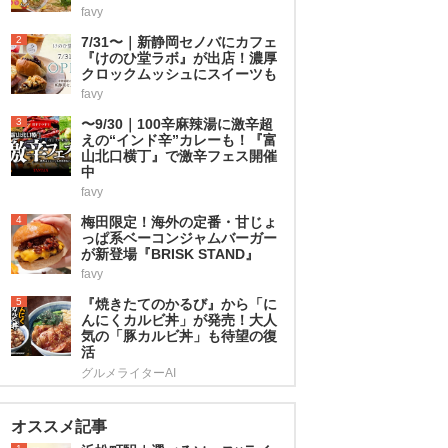
favy
2
7/31〜｜新静岡セノバにカフェ
『けのひ堂ラボ』が出店！濃厚
クロックムッシュにスイーツも
favy
3
〜9/30｜100辛麻辣湯に激辛超
えの“インド辛”カレーも！『富
山北口横丁』で激辛フェス開催
中
favy
4
梅田限定！海外の定番・甘じょ
っぱ系ベーコンジャムバーガー
が新登場『BRISK STAND』
favy
5
『焼きたてのかるび』から「に
んにくカルビ丼」が発売！大人
気の「豚カルビ丼」も待望の復
活
グルメライターAI
オススメ記事