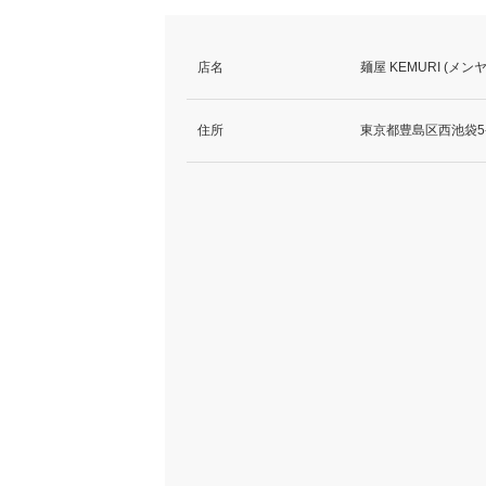
店名
麺屋 KEMURI (メン
住所
東京都豊島区西池袋5-2