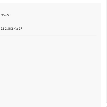
ヤ ケムリ)
2-2 堀口ビル1F