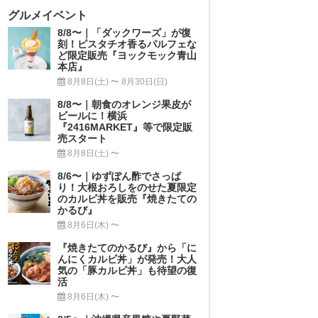
グルメイベント
8/8〜｜「ダックワーズ」が復
刻！ピスタチオ香るパルフェな
ど限定販売『ヨックモック青山
本店』
8月8日(土) 〜 8月30日(日)
8/8〜｜朝食のオレンジ果皮が
ビールに！横浜
『2416MARKET』等で限定販
売スタート
8月8日(土) 〜
8/6〜｜ゆずぽん酢でさっぱ
り！大根おろしをのせた夏限定
のカルビ丼を販売『焼きたての
かるび』
8月6日(木) 〜
『焼きたてのかるび』から「に
んにくカルビ丼」が発売！大人
気の「豚カルビ丼」も待望の復
活
8月6日(木) 〜