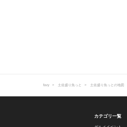
favy
土佐盛り魚っと
土佐盛り魚っとの地図
カテゴリ一覧
グルメイベント