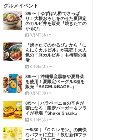
グルメイベント
8/6〜｜ゆずぽん酢でさっぱ
り！大根おろしをのせた夏限定
のカルビ丼を販売『焼きたての
かるび』
8月6日(木) 〜
『焼きたてのかるび』から「に
んにくカルビ丼」が発売！大人
気の「豚カルビ丼」も待望の復
活
8月6日(木) 〜
8/5〜｜沖縄県産黒糖や夏野菜
を使用！夏限定ベーグル3種を
販売『BAGEL&BAGEL』
8月5日(水) 〜
8/5〜｜ハラペーニョの辛さが
癖になる！限定バーガー＆フラ
イが登場『Shake Shack』
8月5日(水) 〜
〜8/30｜「C.C.レモン」の爽快
なパフェに注目！飲む新作フラ
ッペも『スシロー』