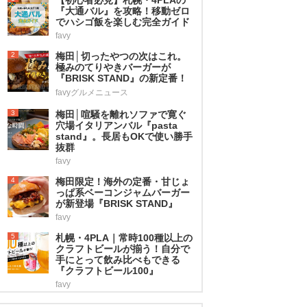
『大通バル』を攻略！移動ゼロ
でハシゴ飯を楽しむ完全ガイド
favy
2
梅田│切ったやつの次はこれ。
極みのてりやきバーガーが
『BRISK STAND』の新定番！
favyグルメニュース
3
梅田│喧騒を離れソファで寛ぐ
穴場イタリアンバル『pasta
stand』。長居もOKで使い勝手
抜群
favy
4
梅田限定！海外の定番・甘じょ
っぱ系ベーコンジャムバーガー
が新登場『BRISK STAND』
favy
5
札幌・4PLA｜常時100種以上の
クラフトビールが揃う！自分で
手にとって飲み比べもできる
『クラフトビール100』
favy