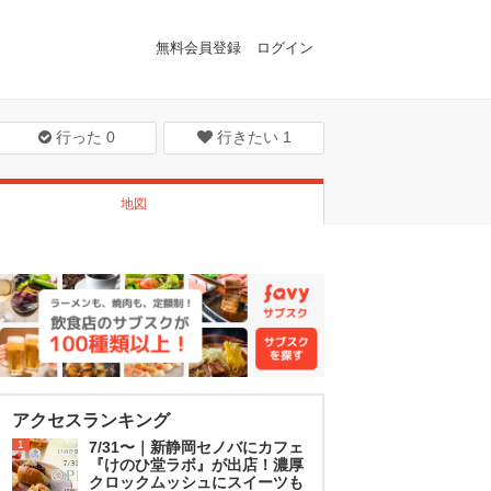
無料会員登録
ログイン
行った
0
行きたい
1
地図
アクセスランキング
1
7/31〜｜新静岡セノバにカフェ
『けのひ堂ラボ』が出店！濃厚
クロックムッシュにスイーツも