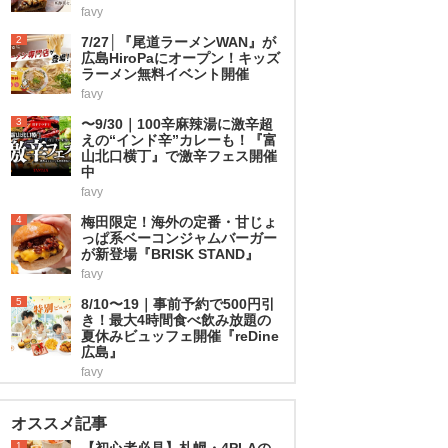
favy
2
7/27│『尾道ラーメンWAN』が
広島HiroPaにオープン！キッズ
ラーメン無料イベント開催
favy
3
〜9/30｜100辛麻辣湯に激辛超
えの“インド辛”カレーも！『富
山北口横丁』で激辛フェス開催
中
favy
4
梅田限定！海外の定番・甘じょ
っぱ系ベーコンジャムバーガー
が新登場『BRISK STAND』
favy
5
8/10〜19｜事前予約で500円引
き！最大4時間食べ飲み放題の
夏休みビュッフェ開催『reDine
広島』
favy
オススメ記事
1
【初心者必見】札幌・4PLAの