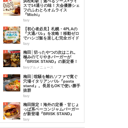
1
浜松町駅｜選べるソース×ライ
スで14通りの味！大会優勝シェ
フのふわとろオムライス
『Michi』
favy
2
【初心者必見】札幌・4PLAの
『大通バル』を攻略！移動ゼロ
でハシゴ飯を楽しむ完全ガイド
favy
3
梅田│切ったやつの次はこれ。
極みのてりやきバーガーが
『BRISK STAND』の新定番！
favyグルメニュース
4
梅田│喧騒を離れソファで寛ぐ
穴場イタリアンバル『pasta
stand』。長居もOKで使い勝手
抜群
favy
5
梅田限定！海外の定番・甘じょ
っぱ系ベーコンジャムバーガー
が新登場『BRISK STAND』
favy