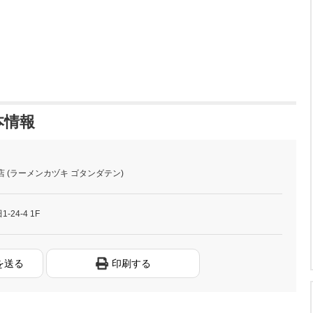
本情報
 (ラーメンカヅキ ゴタンダテン)
24-4 1F
を送る
印刷する