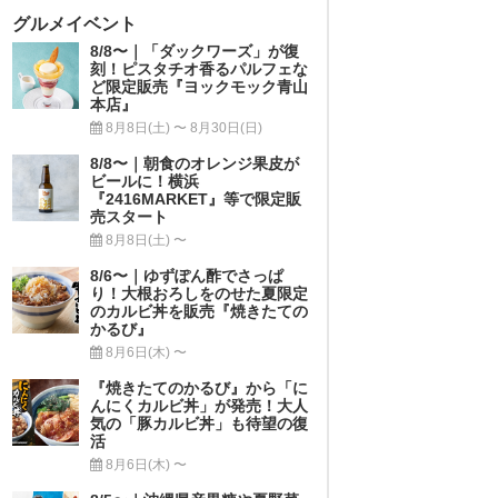
グルメイベント
8/8〜｜「ダックワーズ」が復
刻！ピスタチオ香るパルフェな
ど限定販売『ヨックモック青山
本店』
8月8日(土) 〜 8月30日(日)
8/8〜｜朝食のオレンジ果皮が
ビールに！横浜
『2416MARKET』等で限定販
売スタート
8月8日(土) 〜
8/6〜｜ゆずぽん酢でさっぱ
り！大根おろしをのせた夏限定
のカルビ丼を販売『焼きたての
かるび』
8月6日(木) 〜
『焼きたてのかるび』から「に
んにくカルビ丼」が発売！大人
気の「豚カルビ丼」も待望の復
活
8月6日(木) 〜