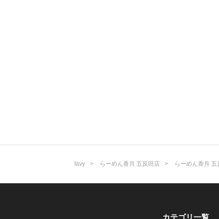
favy
らーめん香月 五反田店
らーめん香月 五
カテゴリ一覧