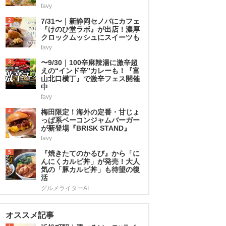
favy
2
7/31〜｜新静岡セノバにカフェ
『けのひ堂ラボ』が出店！濃厚
クロックムッシュにスイーツも
favy
3
〜9/30｜100辛麻辣湯に激辛超
えの“インド辛”カレーも！『富
山北口横丁』で激辛フェス開催
中
favy
4
梅田限定！海外の定番・甘じょ
っぱ系ベーコンジャムバーガー
が新登場『BRISK STAND』
favy
5
『焼きたてのかるび』から「に
んにくカルビ丼」が発売！大人
気の「豚カルビ丼」も待望の復
活
グルメライターAI
オススメ記事