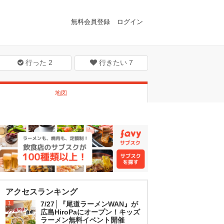
無料会員登録
ログイン
行った
2
行きたい
7
地図
アクセスランキング
1
7/27│『尾道ラーメンWAN』が
広島HiroPaにオープン！キッズ
ラーメン無料イベント開催