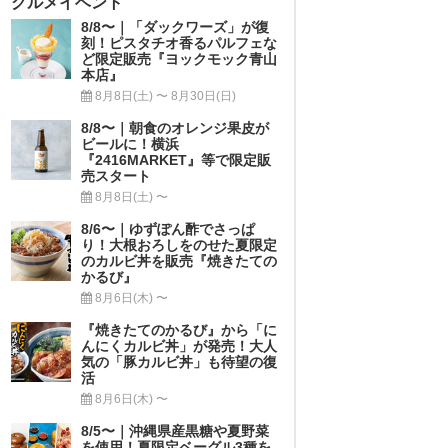
グルメイベント
8/8〜｜「ダックワーズ」が復
刻！ピスタチオ香るパルフェな
ど限定販売『ヨックモック青山
本店』
8月8日(土) 〜 8月30日(日)
8/8〜｜朝食のオレンジ果皮が
ビールに！横浜
『2416MARKET』等で限定販
売スタート
8月8日(土) 〜
8/6〜｜ゆずぽん酢でさっぱ
り！大根おろしをのせた夏限定
のカルビ丼を販売『焼きたての
かるび』
8月6日(木) 〜
『焼きたてのかるび』から「に
んにくカルビ丼」が発売！大人
気の「豚カルビ丼」も待望の復
活
8月6日(木) 〜
8/5〜｜沖縄県産黒糖や夏野菜
を使用！夏限定ベーグル3種を