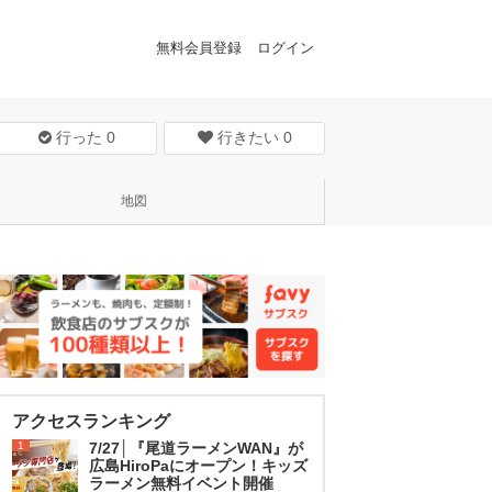
無料会員登録
ログイン
行った
0
行きたい
0
地図
アクセスランキング
1
7/27│『尾道ラーメンWAN』が
広島HiroPaにオープン！キッズ
ラーメン無料イベント開催