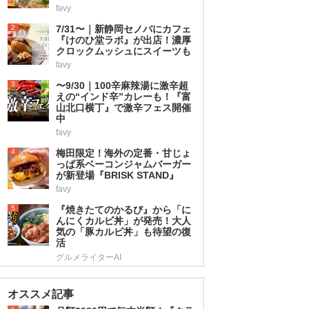
favy
2
7/31〜｜新静岡セノバにカフェ
『けのひ堂ラボ』が出店！濃厚
クロックムッシュにスイーツも
favy
3
〜9/30｜100辛麻辣湯に激辛超
えの“インド辛”カレーも！『富
山北口横丁』で激辛フェス開催
中
favy
4
梅田限定！海外の定番・甘じょ
っぱ系ベーコンジャムバーガー
が新登場『BRISK STAND』
favy
5
『焼きたてのかるび』から「に
んにくカルビ丼」が発売！大人
気の「豚カルビ丼」も待望の復
活
グルメライターAI
オススメ記事