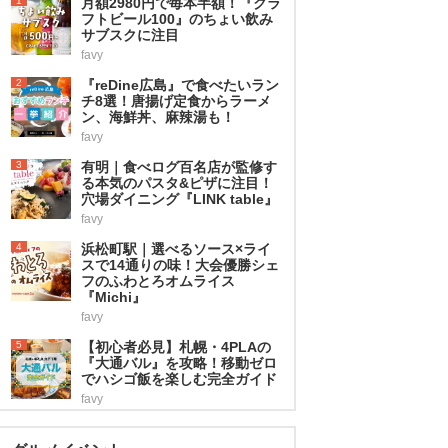
1
月額2980円で毎本半額！『クラ
フトビール100』のちょい飲み
サブスクに注目
favy
2
『reDine広島』で食べたいラン
チ8選！唐揚げ定食からラーメ
ン、海鮮丼、麻辣湯も！
favy
3
有明｜食べログ百名店が監修す
る本気のパスタ&ピザに注目！
穴場ダイニング『LINK table』
favy
4
浜松町駅｜選べるソース×ライ
スで14通りの味！大会優勝シェ
フのふわとろオムライス
『Michi』
favy
5
【初心者必見】札幌・4PLAの
『大通バル』を攻略！移動ゼロ
でハシゴ飯を楽しむ完全ガイド
favy