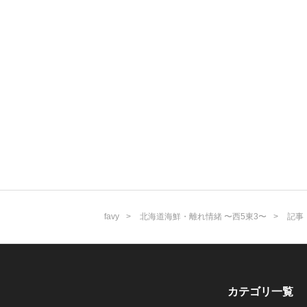
favy
北海道海鮮・離れ情緒 〜西5東3〜
記事
カテゴリ一覧