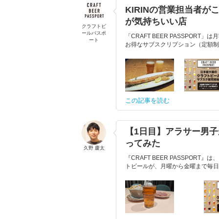
KIRINの営業担当者
が気持ちいい店
クラフトビ
ールパスポ
「CRAFT BEER PASSPOR
ート
お得なサブスクリプション（定額制
この記事を読む
【1日目】アラサー男子
ってみた
久野 慶太
『CRAFT BEER PASSPOR
トビールが、月曜から金曜まで毎日1