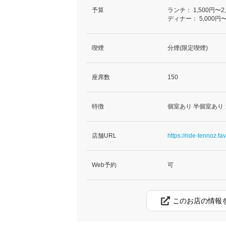
予算
ランチ：
1,500円〜2
ディナー：
5,000円〜
喫煙
分煙(限定喫煙)
座席数
150
特徴
個室あり 半個室あり
店舗URL
https://ride-tennoz.fav
Web予約
可
このお店の情報