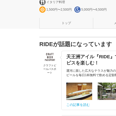
イタリア料理
1,500円〜2,500円
5,000円〜6,500円
トップ
RIDEが話題になっています
天王洲アイル『RIDE
ビスを楽しむ！
クラフトビ
ールパスポ
運河に面した広大なテラスが魅力の
ート
ビールを毎日1杯無料で飲める定額制サー
この記事を読む