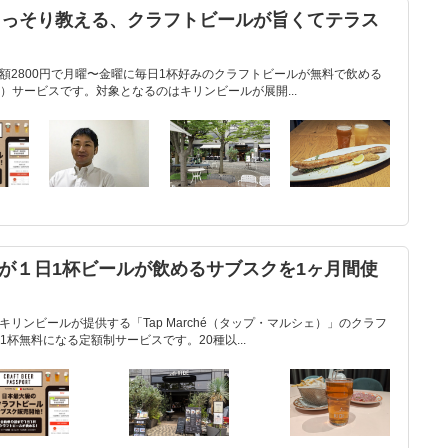
がこっそり教える、クラフトビールが旨くてテラス
T」は月額2800円で月曜〜金曜に毎日1杯好みのクラフトビールが無料で飲める
）サービスです。対象となるのはキリンビールが展開...
が１日1杯ビールが飲めるサブスクを1ヶ月間使
T』は、キリンビールが提供する「Tap Marché（タップ・マルシェ）」のクラフ
杯無料になる定額制サービスです。20種以...