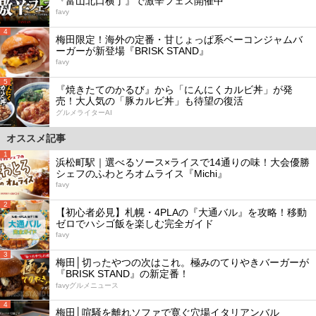
『富山北口横丁』で激辛フェス開催中
favy
4
梅田限定！海外の定番・甘じょっぱ系ベーコンジャムバ
ーガーが新登場『BRISK STAND』
favy
5
『焼きたてのかるび』から「にんにくカルビ丼」が発
売！大人気の「豚カルビ丼」も待望の復活
グルメライターAI
オススメ記事
1
浜松町駅｜選べるソース×ライスで14通りの味！大会優勝
シェフのふわとろオムライス『Michi』
favy
2
【初心者必見】札幌・4PLAの『大通バル』を攻略！移動
ゼロでハシゴ飯を楽しむ完全ガイド
favy
3
梅田│切ったやつの次はこれ。極みのてりやきバーガーが
『BRISK STAND』の新定番！
favyグルメニュース
4
梅田│喧騒を離れソファで寛ぐ穴場イタリアンバル