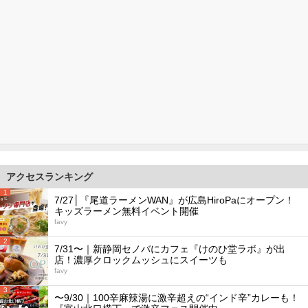
アクセスランキング
1
7/27│『尾道ラーメンWAN』が広島HiroPaにオープン！
キッズラーメン無料イベント開催
favy
2
7/31〜｜新静岡セノバにカフェ『けのひ堂ラボ』が出
店！濃厚クロックムッシュにスイーツも
favy
3
〜9/30｜100辛麻辣湯に激辛超えの“インド辛”カレーも！