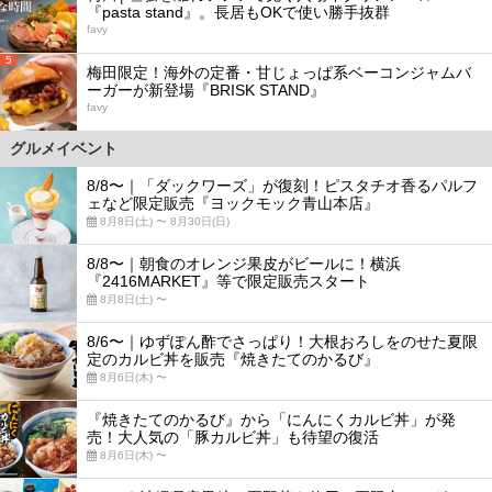
『pasta stand』。長居もOKで使い勝手抜群
favy
5
梅田限定！海外の定番・甘じょっぱ系ベーコンジャムバ
ーガーが新登場『BRISK STAND』
favy
グルメイベント
8/8〜｜「ダックワーズ」が復刻！ピスタチオ香るパルフ
ェなど限定販売『ヨックモック青山本店』
8月8日(土) 〜 8月30日(日)
8/8〜｜朝食のオレンジ果皮がビールに！横浜
『2416MARKET』等で限定販売スタート
8月8日(土) 〜
8/6〜｜ゆずぽん酢でさっぱり！大根おろしをのせた夏限
定のカルビ丼を販売『焼きたてのかるび』
8月6日(木) 〜
『焼きたてのかるび』から「にんにくカルビ丼」が発
売！大人気の「豚カルビ丼」も待望の復活
8月6日(木) 〜