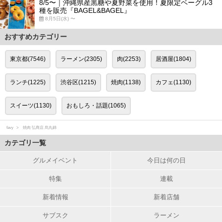
8/5〜｜沖縄県産黒糖や夏野菜を使用！夏限定ベーグル3
種を販売『BAGEL&BAGEL』
8月5日(水) 〜
おすすめカテゴリー
東京都(7546)
ラーメン(2305)
肉(2253)
居酒屋(1804)
ランチ(1225)
渋谷区(1215)
焼肉(1138)
カフェ(1130)
スイーツ(1130)
おもしろ・話題(1065)
favy
焼肉 弘商店 烏丸錦
カテゴリ一覧
グルメイベント
今日は何の日
特集
連載
新着情報
新着店舗
サブスク
ラーメン