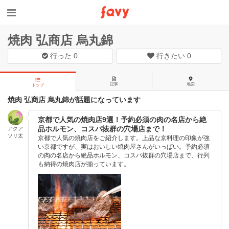
焼肉 弘商店 烏丸錦
行った
0
行きたい
0
記事
地図
トップ
焼肉 弘商店 烏丸錦が話題になっています
京都で人気の焼肉店9選！予約必須の肉の名店から絶
品ホルモン、コスパ抜群の穴場店まで！
アクア
ソリ太
京都で人気の焼肉店をご紹介します。上品な京料理の印象が強
い京都ですが、実はおいしい焼肉屋さんがいっぱい。予約必須
の肉の名店から絶品ホルモン、コスパ抜群の穴場店まで、行列
も納得の焼肉店が揃っています。