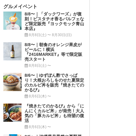
グルメイベント
8/8〜｜「ダックワーズ」が復
刻！ピスタチオ香るパルフェな
ど限定販売『ヨックモック青山
本店』
8月8日(土) 〜 8月30日(日)
8/8〜｜朝食のオレンジ果皮が
ビールに！横浜
『2416MARKET』等で限定販
売スタート
8月8日(土) 〜
8/6〜｜ゆずぽん酢でさっぱ
り！大根おろしをのせた夏限定
のカルビ丼を販売『焼きたての
かるび』
8月6日(木) 〜
『焼きたてのかるび』から「に
んにくカルビ丼」が発売！大人
気の「豚カルビ丼」も待望の復
活
8月6日(木) 〜