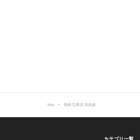
favy
焼肉 弘商店 烏丸錦
カテゴリ一覧