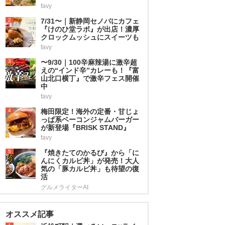
favy
2
7/31〜｜新静岡セノバにカフェ
『けのひ堂ラボ』が出店！濃厚
クロックムッシュにスイーツも
favy
3
〜9/30｜100辛麻辣湯に激辛超
えの“インド辛”カレーも！『富
山北口横丁』で激辛フェス開催
中
favy
4
梅田限定！海外の定番・甘じょ
っぱ系ベーコンジャムバーガー
が新登場『BRISK STAND』
favy
5
『焼きたてのかるび』から「に
んにくカルビ丼」が発売！大人
気の「豚カルビ丼」も待望の復
活
グルメライターAI
オススメ記事