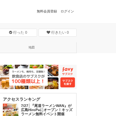
無料会員登録
ログイン
行った
0
行きたい
0
地図
アクセスランキング
1
7/27│『尾道ラーメンWAN』が
広島HiroPaにオープン！キッズ
ラーメン無料イベント開催