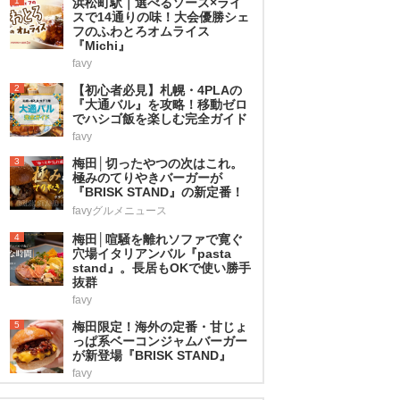
1
浜松町駅｜選べるソース×ライ
スで14通りの味！大会優勝シェ
フのふわとろオムライス
『Michi』
favy
2
【初心者必見】札幌・4PLAの
『大通バル』を攻略！移動ゼロ
でハシゴ飯を楽しむ完全ガイド
favy
3
梅田│切ったやつの次はこれ。
極みのてりやきバーガーが
『BRISK STAND』の新定番！
favyグルメニュース
4
梅田│喧騒を離れソファで寛ぐ
穴場イタリアンバル『pasta
stand』。長居もOKで使い勝手
抜群
favy
5
梅田限定！海外の定番・甘じょ
っぱ系ベーコンジャムバーガー
が新登場『BRISK STAND』
favy