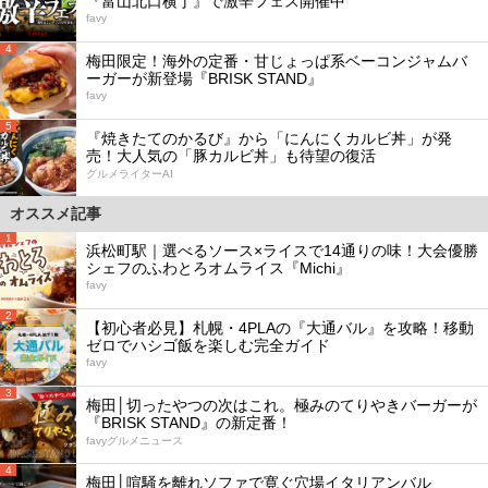
『富山北口横丁』で激辛フェス開催中
favy
4
梅田限定！海外の定番・甘じょっぱ系ベーコンジャムバ
ーガーが新登場『BRISK STAND』
favy
5
『焼きたてのかるび』から「にんにくカルビ丼」が発
売！大人気の「豚カルビ丼」も待望の復活
グルメライターAI
オススメ記事
1
浜松町駅｜選べるソース×ライスで14通りの味！大会優勝
シェフのふわとろオムライス『Michi』
favy
2
【初心者必見】札幌・4PLAの『大通バル』を攻略！移動
ゼロでハシゴ飯を楽しむ完全ガイド
favy
3
梅田│切ったやつの次はこれ。極みのてりやきバーガーが
『BRISK STAND』の新定番！
favyグルメニュース
4
梅田│喧騒を離れソファで寛ぐ穴場イタリアンバル