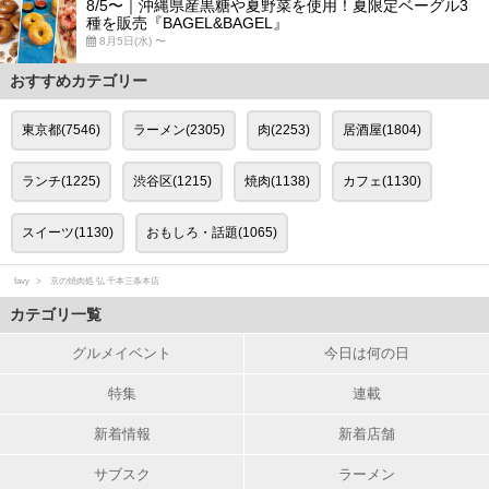
8/5〜｜沖縄県産黒糖や夏野菜を使用！夏限定ベーグル3
種を販売『BAGEL&BAGEL』
8月5日(水) 〜
おすすめカテゴリー
東京都(7546)
ラーメン(2305)
肉(2253)
居酒屋(1804)
ランチ(1225)
渋谷区(1215)
焼肉(1138)
カフェ(1130)
スイーツ(1130)
おもしろ・話題(1065)
favy
京の焼肉処 弘 千本三条本店
カテゴリ一覧
グルメイベント
今日は何の日
特集
連載
新着情報
新着店舗
サブスク
ラーメン