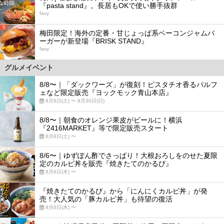
『pasta stand』。長居もOKで使い勝手抜群
favy
5
梅田限定！海外の定番・甘じょっぱ系ベーコンジャムバ
ーガーが新登場『BRISK STAND』
favy
グルメイベント
8/8〜｜「ダックワーズ」が復刻！ピスタチオ香るパルフ
ェなど限定販売『ヨックモック青山本店』
8月8日(土) 〜 8月30日(日)
8/8〜｜朝食のオレンジ果皮がビールに！横浜
『2416MARKET』等で限定販売スタート
8月8日(土) 〜
8/6〜｜ゆずぽん酢でさっぱり！大根おろしをのせた夏限
定のカルビ丼を販売『焼きたてのかるび』
8月6日(木) 〜
『焼きたてのかるび』から「にんにくカルビ丼」が発
売！大人気の「豚カルビ丼」も待望の復活
8月6日(木) 〜