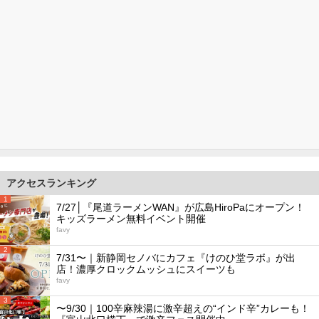
アクセスランキング
1
7/27│『尾道ラーメンWAN』が広島HiroPaにオープン！
キッズラーメン無料イベント開催
favy
2
7/31〜｜新静岡セノバにカフェ『けのひ堂ラボ』が出
店！濃厚クロックムッシュにスイーツも
favy
3
〜9/30｜100辛麻辣湯に激辛超えの“インド辛”カレーも！