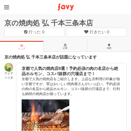
京の焼肉処 弘 千本三条本店
行った
0
行きたい
0
記事
地図
トップ
京の焼肉処 弘 千本三条本店が話題になっています
京都で人気の焼肉店9選！予約必須の肉の名店から絶
品ホルモン、コスパ抜群の穴場店まで！
アクア
ソリ太
京都で人気の焼肉店をご紹介します。上品な京料理の印象が強
い京都ですが、実はおいしい焼肉屋さんがいっぱい。予約必須
の肉の名店から絶品ホルモン、コスパ抜群の穴場店まで、行列
も納得の焼肉店が揃っています。