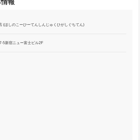
本情報
店 (ほしのこーひーてんしんじゅくひがしぐちてん)
7-5新宿ニュー富士ビル2F