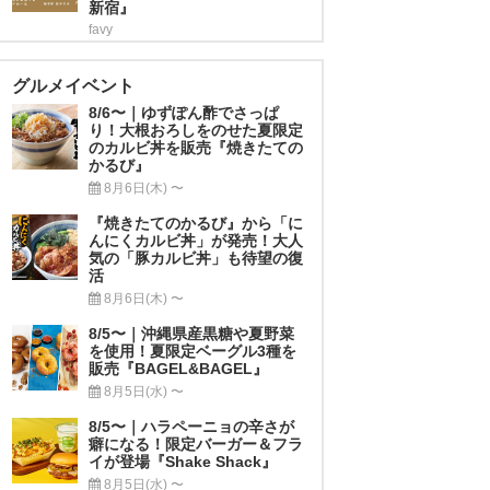
新宿』
favy
グルメイベント
8/6〜｜ゆずぽん酢でさっぱ
り！大根おろしをのせた夏限定
のカルビ丼を販売『焼きたての
かるび』
8月6日(木) 〜
『焼きたてのかるび』から「に
んにくカルビ丼」が発売！大人
気の「豚カルビ丼」も待望の復
活
8月6日(木) 〜
8/5〜｜沖縄県産黒糖や夏野菜
を使用！夏限定ベーグル3種を
販売『BAGEL&BAGEL』
8月5日(水) 〜
8/5〜｜ハラペーニョの辛さが
癖になる！限定バーガー＆フラ
イが登場『Shake Shack』
8月5日(水) 〜