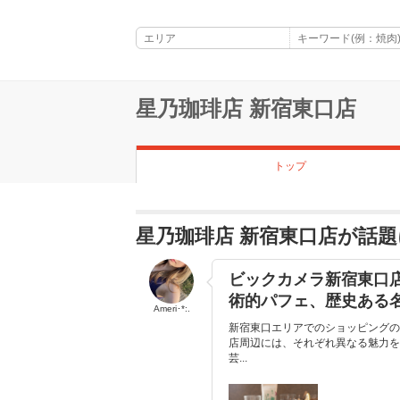
星乃珈琲店 新宿東口店
トップ
星乃珈琲店 新宿東口店が話
ビックカメラ新宿東口
術的パフェ、歴史ある
Ameri･*:.
新宿東口エリアでのショッピングの
店周辺には、それぞれ異なる魅力を
芸...