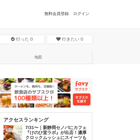
無料会員登録
ログイン
行った
0
行きたい
0
地図
アクセスランキング
1
7/31〜｜新静岡セノバにカフェ
『けのひ堂ラボ』が出店！濃厚
クロックムッシュにスイーツも