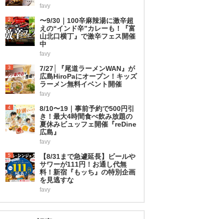
favy
2
〜9/30｜100辛麻辣湯に激辛超
えの“インド辛”カレーも！『富
山北口横丁』で激辛フェス開催
中
favy
3
7/27│『尾道ラーメンWAN』が
広島HiroPaにオープン！キッズ
ラーメン無料イベント開催
favy
4
8/10〜19｜事前予約で500円引
き！最大4時間食べ飲み放題の
夏休みビュッフェ開催『reDine
広島』
favy
5
【8/31まで急遽延長】ビールや
サワーが111円！お通し代無
料！新宿『もッち』の特別企画
を見逃すな
favy