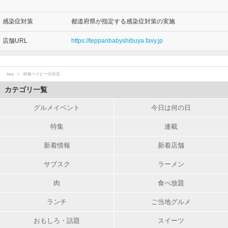
感染症対策
都道府県が指定する感染症対策の実施
店舗URL
https://teppanbabyshibuya.favy.jp
favy
鉄板ベイビー渋谷店
カテゴリ一覧
グルメイベント
今日は何の日
特集
連載
新着情報
新着店舗
サブスク
ラーメン
肉
食べ放題
ランチ
ご当地グルメ
おもしろ・話題
スイーツ