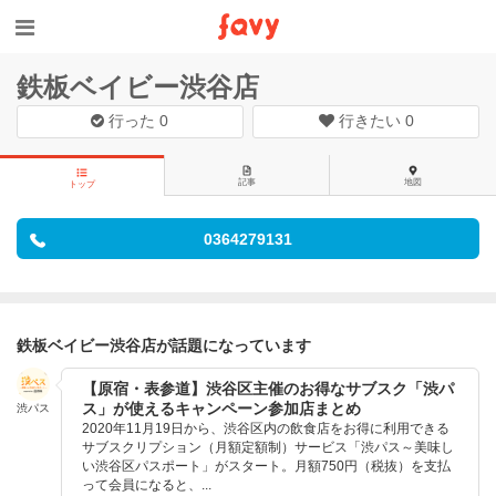
鉄板ベイビー渋谷店
行った
0
行きたい
0
記事
地図
トップ
0364279131
鉄板ベイビー渋谷店が話題になっています
【原宿・表参道】渋谷区主催のお得なサブスク「渋パ
ス」が使えるキャンペーン参加店まとめ
渋パス
2020年11月19日から、渋谷区内の飲食店をお得に利用できる
サブスクリプション（月額定額制）サービス「渋パス～美味し
い渋谷区パスポート」がスタート。月額750円（税抜）を支払
って会員になると、...