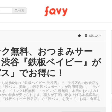
0
お気に入り
ンク無料、おつまみサー
！渋谷『鉄板ベイビー』が
パス」でお得に！
から徒歩6分の『鉄板ベイビー 渋谷店』で、渋谷区内の飲食店を
る「渋パス～美味しい渋谷区パスポート」が利用可能に。「渋パ
れば、ドリンク1杯無料、トッピング1種無料、本日のおつまみ1
れかの特典が受けられます。職人が丁寧に焼き上げる本格広島お
の『鉄板ベイビー 渋谷店』で「渋パス」を使って、お得に食事を
。