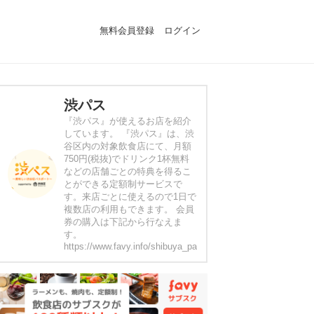
無料会員登録
ログイン
渋パス
『渋パス』が使えるお店を紹介
しています。 『渋パス』は、渋
谷区内の対象飲食店にて、月額
750円(税抜)でドリンク1杯無料
などの店舗ごとの特典を得るこ
とができる定額制サービスで
す。来店ごとに使えるので1日で
複数店の利用もできます。 会員
券の購入は下記から行なえま
す。
https://www.favy.info/shibuya_passport_c/lp01