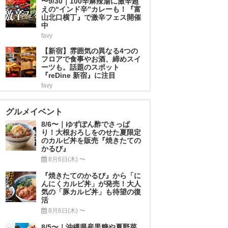
〜9/30｜100辛麻辣湯に激辛超
えの“インド辛”カレーも！『富
山北口横丁』で激辛フェス開催
中
favy
5
【新宿】雰囲気の異なる4つの
フロアで食事やお酒、締めスイ
ーツも。話題のスポット
『reDine 新宿』に注目
favy
グルメイベント
8/6〜｜ゆずぽん酢でさっぱ
り！大根おろしをのせた夏限定
のカルビ丼を販売『焼きたての
かるび』
8月6日(木) 〜
『焼きたてのかるび』から「に
んにくカルビ丼」が発売！大人
気の「豚カルビ丼」も待望の復
活
8月6日(木) 〜
8/5〜｜沖縄県産黒糖や夏野菜