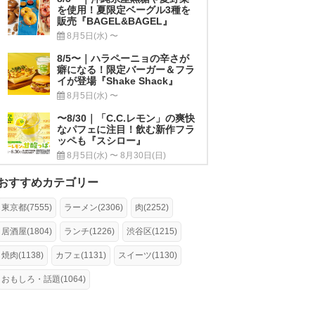
を使用！夏限定ベーグル3種を
販売『BAGEL&BAGEL』
8月5日(水) 〜
8/5〜｜ハラペーニョの辛さが
癖になる！限定バーガー＆フラ
イが登場『Shake Shack』
8月5日(水) 〜
〜8/30｜「C.C.レモン」の爽快
なパフェに注目！飲む新作フラ
ッペも『スシロー』
8月5日(水) 〜 8月30日(日)
おすすめカテゴリー
東京都(7555)
ラーメン(2306)
肉(2252)
居酒屋(1804)
ランチ(1226)
渋谷区(1215)
焼肉(1138)
カフェ(1131)
スイーツ(1130)
おもしろ・話題(1064)