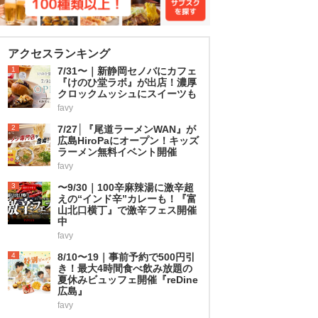
アクセスランキング
1
7/31〜｜新静岡セノバにカフェ
『けのひ堂ラボ』が出店！濃厚
クロックムッシュにスイーツも
favy
2
7/27│『尾道ラーメンWAN』が
広島HiroPaにオープン！キッズ
ラーメン無料イベント開催
favy
3
〜9/30｜100辛麻辣湯に激辛超
えの“インド辛”カレーも！『富
山北口横丁』で激辛フェス開催
中
favy
4
8/10〜19｜事前予約で500円引
き！最大4時間食べ飲み放題の
夏休みビュッフェ開催『reDine
広島』
favy