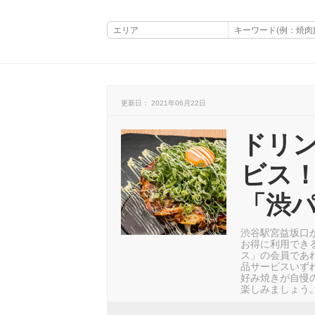
更新日： 2021年06月22日
ドリ
ビス
「渋
渋谷駅宮益坂口
お得に利用でき
ス」の会員であ
品サービスいず
好み焼きが自慢
楽しみましょう