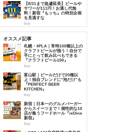
5
【8/31まで急遽延長】ビールや
サワーが111円！お通し代無
料！新宿『もッち』の特別企画
を見逃すな
favy
オススメ記事
1
札幌・4PLA｜常時100種以上の
クラフトビールが揃う！自分で
手にとって飲み比べもできる
『クラフトビール100』
favy
2
富山駅｜ビールだけで20種以
上！独自ブレンドに“泡だけ”も
『PERFECT BEER
KITCHEN』
favy
3
新宿｜日本一のグルメバーガー
からスイーツまで！個性的な10
店が集うフードホール『reDine
新宿』
favy
4