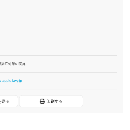
感染症対策の実施
y-apple.favy.jp
を送る
印刷する