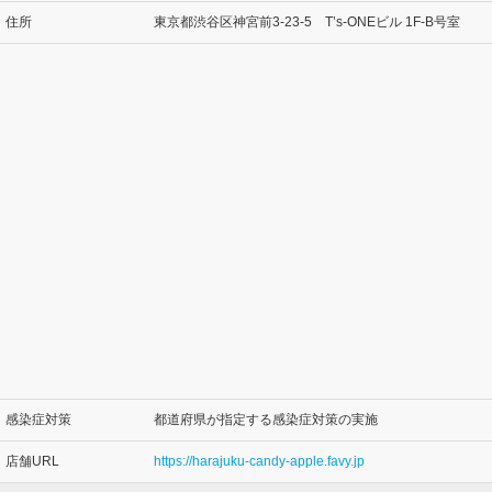
住所
東京都渋谷区神宮前3-23-5 T’s-ONEビル 1F-B号室
感染症対策
都道府県が指定する感染症対策の実施
店舗URL
https://harajuku-candy-apple.favy.jp