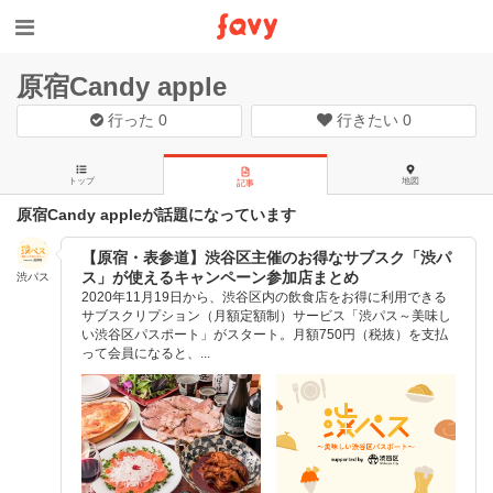
原宿Candy apple
行った
0
行きたい
0
トップ
地図
記事
原宿Candy appleが話題になっています
【原宿・表参道】渋谷区主催のお得なサブスク「渋パ
ス」が使えるキャンペーン参加店まとめ
渋パス
2020年11月19日から、渋谷区内の飲食店をお得に利用できる
サブスクリプション（月額定額制）サービス「渋パス～美味し
い渋谷区パスポート」がスタート。月額750円（税抜）を支払
って会員になると、...