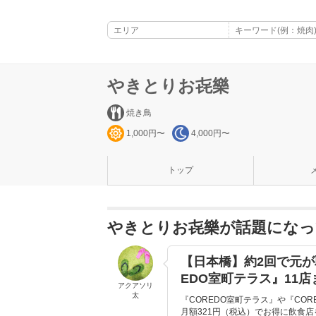
やきとりお㐂樂
焼き鳥
1,000円〜
4,000円〜
トップ
やきとりお㐂樂が話題になっ
【日本橋】約2回で元が
EDO室町テラス』11店
アクアソリ
太
『COREDO室町テラス』や『CO
月額321円（税込）でお得に飲食店