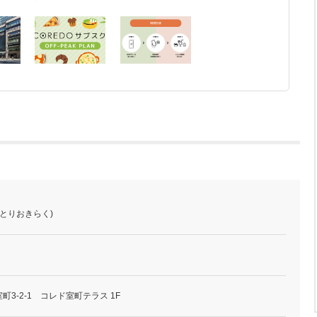
きとりおきらく)
3-2-1 コレド室町テラス 1F