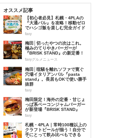
オススメ記事
1
【初心者必見】札幌・4PLAの
『大通バル』を攻略！移動ゼロ
でハシゴ飯を楽しむ完全ガイド
favy
2
梅田│切ったやつの次はこれ。
極みのてりやきバーガーが
『BRISK STAND』の新定番！
favyグルメニュース
3
梅田│喧騒を離れソファで寛ぐ
穴場イタリアンバル『pasta
stand』。長居もOKで使い勝手
抜群
favy
4
梅田限定！海外の定番・甘じょ
っぱ系ベーコンジャムバーガー
が新登場『BRISK STAND』
favy
5
札幌・4PLA｜常時100種以上の
クラフトビールが揃う！自分で
手にとって飲み比べもできる