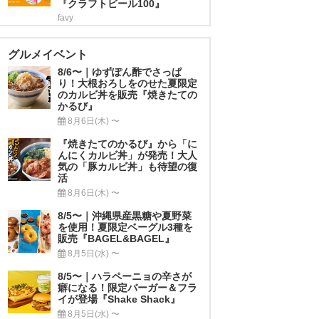
『クラフトビール100』
favy
グルメイベント
8/6〜｜ゆずぽん酢でさっぱ
り！大根おろしをのせた夏限定
のカルビ丼を販売『焼きたての
かるび』
8月6日(木) 〜
『焼きたてのかるび』から「に
んにくカルビ丼」が発売！大人
気の「豚カルビ丼」も待望の復
活
8月6日(木) 〜
8/5〜｜沖縄県産黒糖や夏野菜
を使用！夏限定ベーグル3種を
販売『BAGEL&BAGEL』
8月5日(水) 〜
8/5〜｜ハラペーニョの辛さが
癖になる！限定バーガー＆フラ
イが登場『Shake Shack』
8月5日(水) 〜