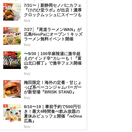
1
7/31〜｜新静岡セノバにカフェ
『けのひ堂ラボ』が出店！濃厚
クロックムッシュにスイーツも
favy
2
7/27│『尾道ラーメンWAN』が
広島HiroPaにオープン！キッズ
ラーメン無料イベント開催
favy
3
〜9/30｜100辛麻辣湯に激辛超
えの“インド辛”カレーも！『富
山北口横丁』で激辛フェス開催
中
favy
4
梅田限定！海外の定番・甘じょ
っぱ系ベーコンジャムバーガー
が新登場『BRISK STAND』
favy
5
8/10〜19｜事前予約で500円引
き！最大4時間食べ飲み放題の
夏休みビュッフェ開催『reDine
広島』
favy