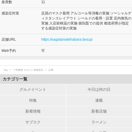
座席数
11
感染症対策
店員のマスク着用 アルコール等消毒の実施 ソーシャルデ
ィスタンスレイアウト シールドの着用・設置 店内換気の
実施 入店前検温の実施 個別皿での提供 都道府県が指定
する感染症対策の実施
店舗URL
https://sagataniakihabara.favy.jp
Web予約
可
favy
十割蕎麦 さがたに 秋葉原店
記事
カテゴリ一覧
グルメイベント
今日は何の日
特集
連載
新着情報
新着店舗
サブスク
ラーメン