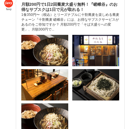
月額200円で1日2回蕎麦大盛り無料！『嵯峨谷』のお
得なサブスクは1日で元が取れる！
favy
1食350円〜（税込）とリーズナブルに十割蕎麦を楽しめる蕎麦
チェーン『十割蕎麦 嵯峨谷』には、お得なサブスクサービスが
あるのをご存知ですか？ 月額200円で「そば大盛りへの変
更」、月額300円で...