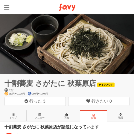
十割蕎麦 さがたに 秋葉原店
テイクアウト
そば
350円〜1,000円
350円〜1,000円
行った
3
行きたい
0
トップ
メニュー
写真
地図
記事
十割蕎麦 さがたに 秋葉原店が話題になっています