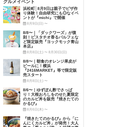
グルメイベント
浜松町│8月9日は親子でピザ作
り体験！自由研究にも◎なイベ
ントが『michi』で開催
8月9日(日) 〜
8/8〜｜「ダックワーズ」が復
刻！ピスタチオ香るパルフェな
ど限定販売『ヨックモック青山
本店』
8月8日(土) 〜 8月30日(日)
8/8〜｜朝食のオレンジ果皮が
ビールに！横浜
『2416MARKET』等で限定販
売スタート
8月8日(土) 〜
8/6〜｜ゆずぽん酢でさっぱ
り！大根おろしをのせた夏限定
のカルビ丼を販売『焼きたての
かるび』
8月6日(木) 〜
『焼きたてのかるび』から「に
んにくカルビ丼」が発売！大人