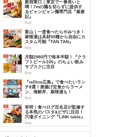
1
新宿東口｜東京で一番長いと
噂！7mの麺を切らずに提供す
るビャンビャン麺専門店『秦唐
記』
favy
2
富山｜一度食べたらやみつき！
麻辣湯は具材50種から自由にカ
スタム可能『TAN TAN』
favy
3
月額2980円で毎本半額！『クラ
フトビール100』のちょい飲み
サブスクに注目
favy
4
『reDine広島』で食べたいラン
チ8選！唐揚げ定食からラーメ
ン、海鮮丼、麻辣湯も！
favy
5
有明｜食べログ百名店が監修す
る本気のパスタ&ピザに注目！
穴場ダイニング『LINK table』
favy