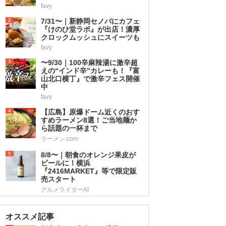
favy
2
7/31〜｜新静岡セノバにカフェ
『けのひ堂ラボ』が出店！濃厚
クロックムッシュにスイーツも
favy
3
〜9/30｜100辛麻辣湯に激辛超
えの“インド辛”カレーも！『富
山北口横丁』で激辛フェス開催
中
favy
4
【広島】原爆ドーム近くのおす
すめラーメン8選！ご当地麺か
ら話題の一杯まで
ラーメン.com
5
8/8〜｜朝食のオレンジ果皮が
ビールに！横浜
『2416MARKET』等で限定販
売スタート
グルメライターAI
オススメ記事