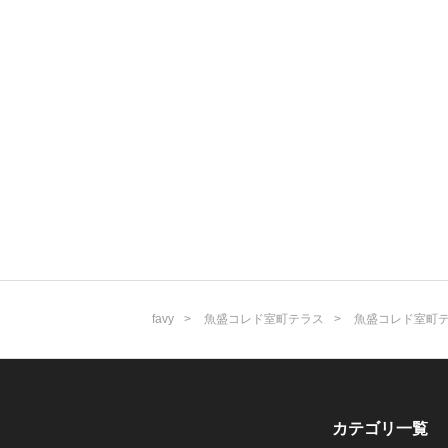
favy
魚盛コレド室町テラス
魚盛コレド室町
カテゴリ一覧