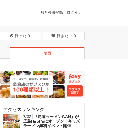
無料会員登録
ログイン
行った
0
行きたい
0
地図
アクセスランキング
1
7/27│『尾道ラーメンWAN』が
広島HiroPaにオープン！キッズ
ラーメン無料イベント開催