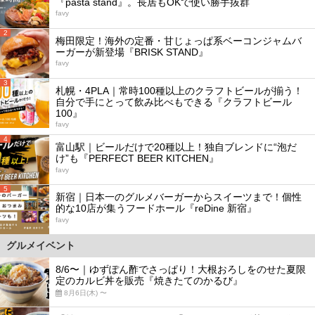
『pasta stand』。長居もOKで使い勝手抜群
favy
2
梅田限定！海外の定番・甘じょっぱ系ベーコンジャムバ
ーガーが新登場『BRISK STAND』
favy
3
札幌・4PLA｜常時100種以上のクラフトビールが揃う！
自分で手にとって飲み比べもできる『クラフトビール
100』
favy
4
富山駅｜ビールだけで20種以上！独自ブレンドに“泡だ
け”も『PERFECT BEER KITCHEN』
favy
5
新宿｜日本一のグルメバーガーからスイーツまで！個性
的な10店が集うフードホール『reDine 新宿』
favy
グルメイベント
8/6〜｜ゆずぽん酢でさっぱり！大根おろしをのせた夏限
定のカルビ丼を販売『焼きたてのかるび』
8月6日(木) 〜