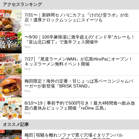
アクセスランキング
1
7/31〜｜新静岡セノバにカフェ『けのひ堂ラボ』が出
店！濃厚クロックムッシュにスイーツも
favy
2
〜9/30｜100辛麻辣湯に激辛超えの“インド辛”カレーも！
『富山北口横丁』で激辛フェス開催中
favy
3
7/27│『尾道ラーメンWAN』が広島HiroPaにオープン！
キッズラーメン無料イベント開催
favy
4
梅田限定！海外の定番・甘じょっぱ系ベーコンジャムバ
ーガーが新登場『BRISK STAND』
favy
5
8/10〜19｜事前予約で500円引き！最大4時間食べ飲み放
題の夏休みビュッフェ開催『reDine 広島』
favy
オススメ記事
1
梅田│喧騒を離れソファで寛ぐ穴場イタリアンバル