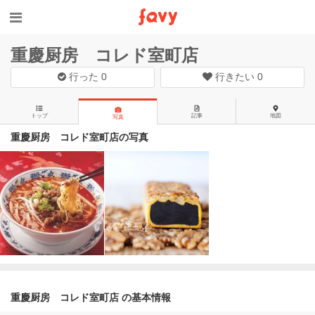
重慶厨房 コレド室町店
行った
0
行きたい
0
トップ
記事
地図
写真
重慶厨房 コレド室町店の写真
重慶厨房 コレド室町店 の基本情報