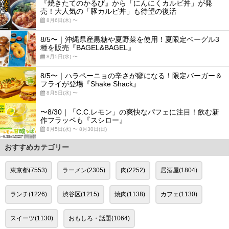
『焼きたてのかるび』から「にんにくカルビ丼」が発
売！大人気の「豚カルビ丼」も待望の復活
8月6日(木) 〜
8/5〜｜沖縄県産黒糖や夏野菜を使用！夏限定ベーグル3
種を販売『BAGEL&BAGEL』
8月5日(水) 〜
8/5〜｜ハラペーニョの辛さが癖になる！限定バーガー＆
フライが登場『Shake Shack』
8月5日(水) 〜
〜8/30｜「C.C.レモン」の爽快なパフェに注目！飲む新
作フラッペも『スシロー』
8月5日(水) 〜 8月30日(日)
おすすめカテゴリー
東京都(7553)
ラーメン(2305)
肉(2252)
居酒屋(1804)
ランチ(1226)
渋谷区(1215)
焼肉(1138)
カフェ(1130)
スイーツ(1130)
おもしろ・話題(1064)