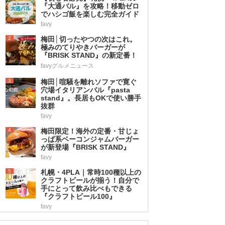
『大通バル』を攻略！移動ゼロ
でハシゴ飯を楽しむ完全ガイド
favy
2
梅田│切ったやつの次はこれ。
極みのてりやきバーガーが
『BRISK STAND』の新定番！
favyグルメニュース
3
梅田│喧騒を離れソファで寛ぐ
穴場イタリアンバル『pasta
stand』。長居もOKで使い勝手
抜群
favy
4
梅田限定！海外の定番・甘じょ
っぱ系ベーコンジャムバーガー
が新登場『BRISK STAND』
favy
5
札幌・4PLA｜常時100種以上の
クラフトビールが揃う！自分で
手にとって飲み比べもできる
『クラフトビール100』
favy