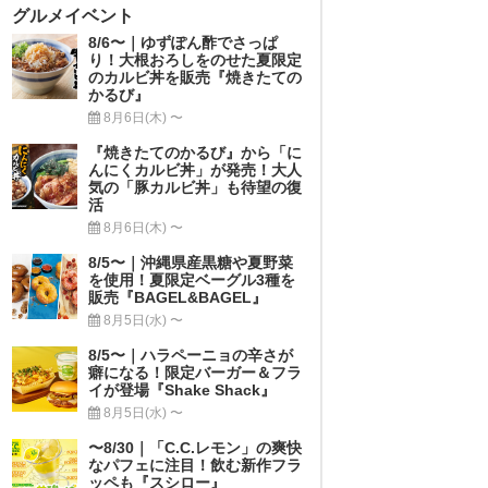
グルメイベント
8/6〜｜ゆずぽん酢でさっぱ
り！大根おろしをのせた夏限定
のカルビ丼を販売『焼きたての
かるび』
8月6日(木) 〜
『焼きたてのかるび』から「に
んにくカルビ丼」が発売！大人
気の「豚カルビ丼」も待望の復
活
8月6日(木) 〜
8/5〜｜沖縄県産黒糖や夏野菜
を使用！夏限定ベーグル3種を
販売『BAGEL&BAGEL』
8月5日(水) 〜
8/5〜｜ハラペーニョの辛さが
癖になる！限定バーガー＆フラ
イが登場『Shake Shack』
8月5日(水) 〜
〜8/30｜「C.C.レモン」の爽快
なパフェに注目！飲む新作フラ
ッペも『スシロー』