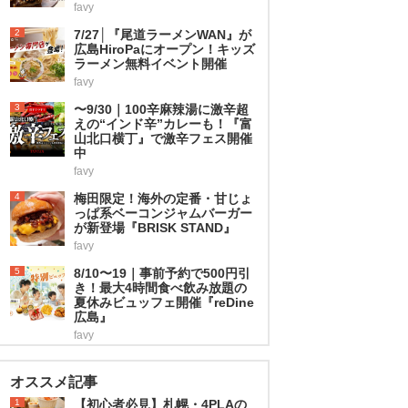
favy
2
7/27│『尾道ラーメンWAN』が
広島HiroPaにオープン！キッズ
ラーメン無料イベント開催
favy
3
〜9/30｜100辛麻辣湯に激辛超
えの“インド辛”カレーも！『富
山北口横丁』で激辛フェス開催
中
favy
4
梅田限定！海外の定番・甘じょ
っぱ系ベーコンジャムバーガー
が新登場『BRISK STAND』
favy
5
8/10〜19｜事前予約で500円引
き！最大4時間食べ飲み放題の
夏休みビュッフェ開催『reDine
広島』
favy
オススメ記事
1
【初心者必見】札幌・4PLAの