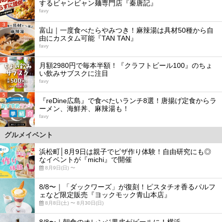
するビャンビャン麺専門店『秦唐記』
favy
3
富山｜一度食べたらやみつき！麻辣湯は具材50種から自
由にカスタム可能『TAN TAN』
favy
4
月額2980円で毎本半額！『クラフトビール100』のちょ
い飲みサブスクに注目
favy
5
『reDine広島』で食べたいランチ8選！唐揚げ定食からラ
ーメン、海鮮丼、麻辣湯も！
favy
グルメイベント
浜松町│8月9日は親子でピザ作り体験！自由研究にも◎
なイベントが『michi』で開催
8月9日(日) 〜
8/8〜｜「ダックワーズ」が復刻！ピスタチオ香るパルフ
ェなど限定販売『ヨックモック青山本店』
8月8日(土) 〜 8月30日(日)
8/8〜｜朝食のオレンジ果皮がビールに！横浜