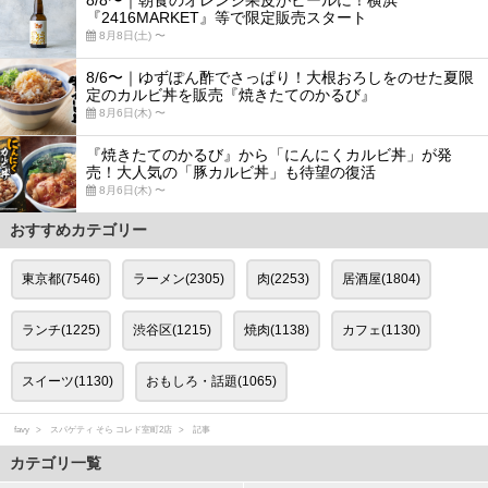
『2416MARKET』等で限定販売スタート
8月8日(土) 〜
8/6〜｜ゆずぽん酢でさっぱり！大根おろしをのせた夏限
定のカルビ丼を販売『焼きたてのかるび』
8月6日(木) 〜
『焼きたてのかるび』から「にんにくカルビ丼」が発
売！大人気の「豚カルビ丼」も待望の復活
8月6日(木) 〜
おすすめカテゴリー
東京都(7546)
ラーメン(2305)
肉(2253)
居酒屋(1804)
ランチ(1225)
渋谷区(1215)
焼肉(1138)
カフェ(1130)
スイーツ(1130)
おもしろ・話題(1065)
favy
スパゲティ そら コレド室町2店
記事
カテゴリ一覧