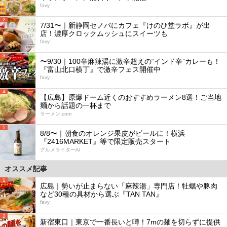
favy
2
7/31〜｜新静岡セノバにカフェ『けのひ堂ラボ』が出
店！濃厚クロックムッシュにスイーツも
favy
3
〜9/30｜100辛麻辣湯に激辛超えの“インド辛”カレーも！
『富山北口横丁』で激辛フェス開催中
favy
4
【広島】原爆ドーム近くのおすすめラーメン8選！ご当地
麺から話題の一杯まで
ラーメン.com
5
8/8〜｜朝食のオレンジ果皮がビールに！横浜
『2416MARKET』等で限定販売スタート
グルメライターAI
オススメ記事
1
広島｜勢いが止まらない「麻辣湯」専門店！牡蠣や豚肉
など30種の具材から選ぶ『TAN TAN』
favy
2
新宿東口｜東京で一番長いと噂！7mの麺を切らずに提供