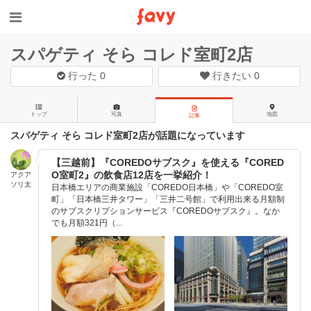
スパゲティ そら コレド室町2店
行った
0
行きたい
0
トップ
写真
地図
記事
スパゲティ そら コレド室町2店が話題になっています
【三越前】『COREDOサブスク』を使える『CORED
O室町2』の飲食店12店を一挙紹介！
アクア
ソリ太
日本橋エリアの商業施設「COREDO日本橋」や「COREDO室
町」「日本橋三井タワー」「三井二号館」で利用出来る月額制
のサブスクリプションサービス『COREDOサブスク』。なか
でも月額321円（...