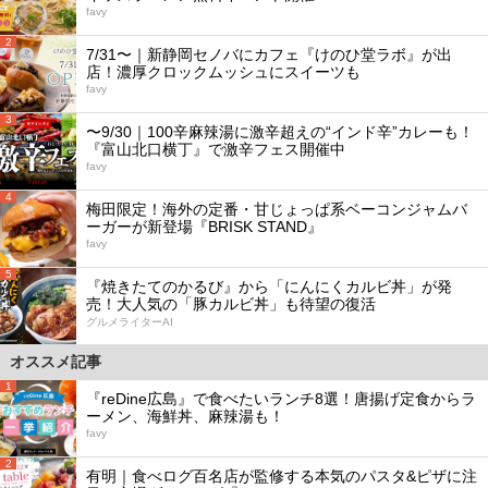
favy
2
7/31〜｜新静岡セノバにカフェ『けのひ堂ラボ』が出
店！濃厚クロックムッシュにスイーツも
favy
3
〜9/30｜100辛麻辣湯に激辛超えの“インド辛”カレーも！
『富山北口横丁』で激辛フェス開催中
favy
4
梅田限定！海外の定番・甘じょっぱ系ベーコンジャムバ
ーガーが新登場『BRISK STAND』
favy
5
『焼きたてのかるび』から「にんにくカルビ丼」が発
売！大人気の「豚カルビ丼」も待望の復活
グルメライターAI
オススメ記事
1
『reDine広島』で食べたいランチ8選！唐揚げ定食からラ
ーメン、海鮮丼、麻辣湯も！
favy
2
有明｜食べログ百名店が監修する本気のパスタ&ピザに注