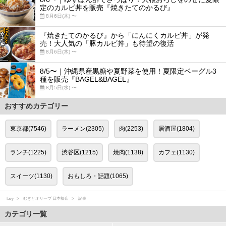
定のカルビ丼を販売『焼きたてのかるび』
8月6日(木) 〜
『焼きたてのかるび』から「にんにくカルビ丼」が発
売！大人気の「豚カルビ丼」も待望の復活
8月6日(木) 〜
8/5〜｜沖縄県産黒糖や夏野菜を使用！夏限定ベーグル3
種を販売『BAGEL&BAGEL』
8月5日(水) 〜
おすすめカテゴリー
東京都(7546)
ラーメン(2305)
肉(2253)
居酒屋(1804)
ランチ(1225)
渋谷区(1215)
焼肉(1138)
カフェ(1130)
スイーツ(1130)
おもしろ・話題(1065)
favy
むぎとオリーブ 日本橋店
記事
カテゴリ一覧