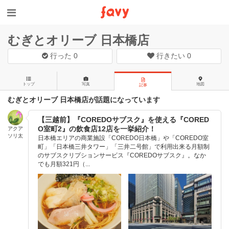
むぎとオリーブ 日本橋店
行った
0
行きたい
0
トップ
写真
地図
記事
むぎとオリーブ 日本橋店が話題になっています
【三越前】『COREDOサブスク』を使える『CORED
O室町2』の飲食店12店を一挙紹介！
アクア
ソリ太
日本橋エリアの商業施設「COREDO日本橋」や「COREDO室
町」「日本橋三井タワー」「三井二号館」で利用出来る月額制
のサブスクリプションサービス『COREDOサブスク』。なか
でも月額321円（...