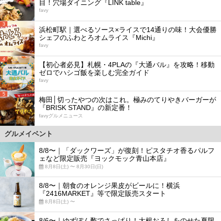
目！穴場ダイニング『LINK table』
favy
3
浜松町駅｜選べるソース×ライスで14通りの味！大会優勝
シェフのふわとろオムライス『Michi』
favy
4
【初心者必見】札幌・4PLAの『大通バル』を攻略！移動
ゼロでハシゴ飯を楽しむ完全ガイド
favy
5
梅田│切ったやつの次はこれ。極みのてりやきバーガーが
『BRISK STAND』の新定番！
favyグルメニュース
グルメイベント
8/8〜｜「ダックワーズ」が復刻！ピスタチオ香るパルフ
ェなど限定販売『ヨックモック青山本店』
8月8日(土) 〜 8月30日(日)
8/8〜｜朝食のオレンジ果皮がビールに！横浜
『2416MARKET』等で限定販売スタート
8月8日(土) 〜
8/6〜｜ゆずぽん酢でさっぱり！大根おろしをのせた夏限