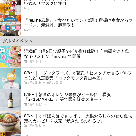
い飲みサブスクに注目
favy
5
『reDine広島』で食べたいランチ8選！唐揚げ定食からラ
ーメン、海鮮丼、麻辣湯も！
favy
グルメイベント
浜松町│8月9日は親子でピザ作り体験！自由研究にも◎
なイベントが『michi』で開催
8月9日(日) 〜
8/8〜｜「ダックワーズ」が復刻！ピスタチオ香るパルフ
ェなど限定販売『ヨックモック青山本店』
8月8日(土) 〜 8月30日(日)
8/8〜｜朝食のオレンジ果皮がビールに！横浜
『2416MARKET』等で限定販売スタート
8月8日(土) 〜
8/6〜｜ゆずぽん酢でさっぱり！大根おろしをのせた夏限
定のカルビ丼を販売『焼きたてのかるび』
8月6日(木) 〜