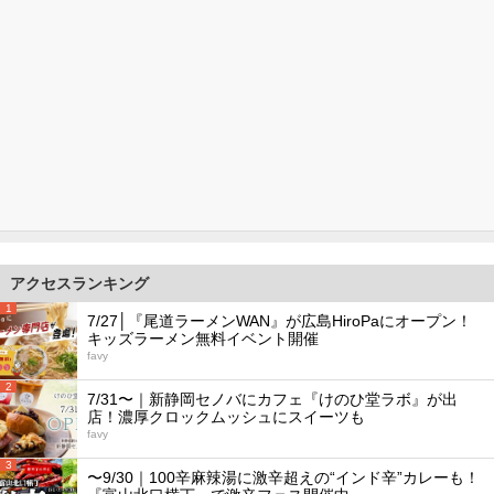
アクセスランキング
1
7/27│『尾道ラーメンWAN』が広島HiroPaにオープン！
キッズラーメン無料イベント開催
favy
2
7/31〜｜新静岡セノバにカフェ『けのひ堂ラボ』が出
店！濃厚クロックムッシュにスイーツも
favy
3
〜9/30｜100辛麻辣湯に激辛超えの“インド辛”カレーも！