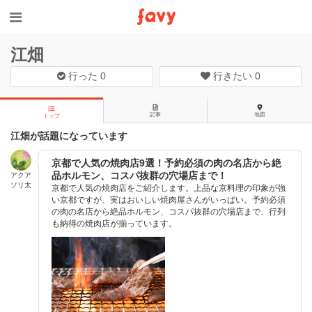
江畑
行った
0
行きたい
0
記事
地図
トップ
江畑が話題になっています
京都で人気の焼肉店9選！予約必須の肉の名店から絶
品ホルモン、コスパ抜群の穴場店まで！
アクア
ソリ太
京都で人気の焼肉店をご紹介します。上品な京料理の印象が強
い京都ですが、実はおいしい焼肉屋さんがいっぱい。予約必須
の肉の名店から絶品ホルモン、コスパ抜群の穴場店まで、行列
も納得の焼肉店が揃っています。