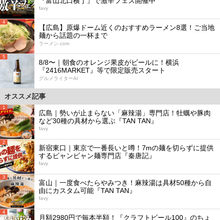
『富山北口横丁』で激辛フェス開催中
favy
4
【広島】原爆ドーム近くのおすすめラーメン8選！ご当地
麺から話題の一杯まで
ラーメン.com
5
8/8〜｜朝食のオレンジ果皮がビールに！横浜
『2416MARKET』等で限定販売スタート
グルメライターAI
オススメ記事
1
広島｜勢いが止まらない「麻辣湯」専門店！牡蠣や豚肉
など30種の具材から選ぶ『TAN TAN』
favy
2
新宿東口｜東京で一番長いと噂！7mの麺を切らずに提供
するビャンビャン麺専門店『秦唐記』
favy
3
富山｜一度食べたらやみつき！麻辣湯は具材50種から自
由にカスタム可能『TAN TAN』
favy
4
月額2980円で毎本半額！『クラフトビール100』のちょ