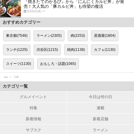
『焼きたてのかるび』から「にんにくカルビ丼」が発
売！大人気の「豚カルビ丼」も待望の復活
8月6日(木) 〜
おすすめカテゴリー
東京都(7546)
ラーメン(2305)
肉(2253)
居酒屋(1804)
ランチ(1225)
渋谷区(1215)
焼肉(1138)
カフェ(1130)
スイーツ(1130)
おもしろ・話題(1065)
favy
江畑
カテゴリ一覧
グルメイベント
今日は何の日
特集
連載
新着情報
新着店舗
サブスク
ラーメン