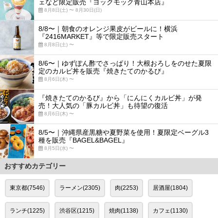
ェなど限定販売『ヨックモック青山本店』
8月8日(土) 〜 8月30日(日)
8/8〜｜朝食のオレンジ果皮がビールに！横浜
『2416MARKET』等で限定販売スタート
8月8日(土) 〜
8/6〜｜ゆずぽん酢でさっぱり！大根おろしをのせた夏限
定のカルビ丼を販売『焼きたてのかるび』
8月6日(木) 〜
『焼きたてのかるび』から「にんにくカルビ丼」が発
売！大人気の「豚カルビ丼」も待望の復活
8月6日(木) 〜
8/5〜｜沖縄県産黒糖や夏野菜を使用！夏限定ベーグル3
種を販売『BAGEL&BAGEL』
8月5日(水) 〜
おすすめカテゴリー
東京都(7546)
ラーメン(2305)
肉(2253)
居酒屋(1804)
ランチ(1225)
渋谷区(1215)
焼肉(1138)
カフェ(1130)