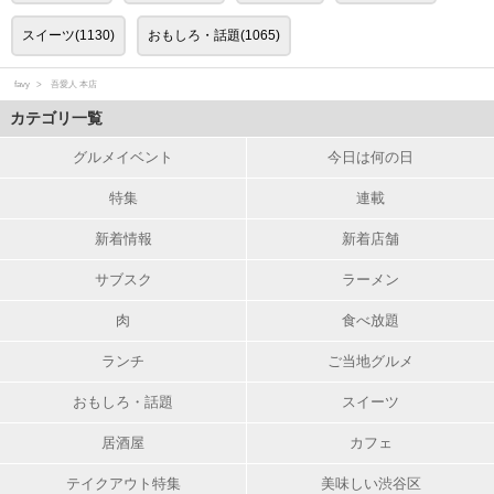
スイーツ(1130)
おもしろ・話題(1065)
favy
吾愛人 本店
カテゴリ一覧
グルメイベント
今日は何の日
特集
連載
新着情報
新着店舗
サブスク
ラーメン
肉
食べ放題
ランチ
ご当地グルメ
おもしろ・話題
スイーツ
居酒屋
カフェ
テイクアウト特集
美味しい渋谷区