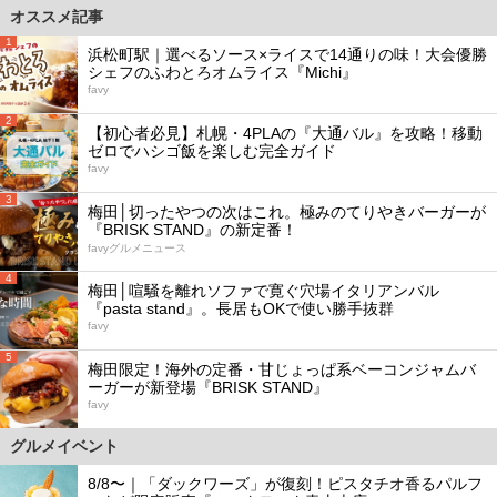
オススメ記事
1
浜松町駅｜選べるソース×ライスで14通りの味！大会優勝
シェフのふわとろオムライス『Michi』
favy
2
【初心者必見】札幌・4PLAの『大通バル』を攻略！移動
ゼロでハシゴ飯を楽しむ完全ガイド
favy
3
梅田│切ったやつの次はこれ。極みのてりやきバーガーが
『BRISK STAND』の新定番！
favyグルメニュース
4
梅田│喧騒を離れソファで寛ぐ穴場イタリアンバル
『pasta stand』。長居もOKで使い勝手抜群
favy
5
梅田限定！海外の定番・甘じょっぱ系ベーコンジャムバ
ーガーが新登場『BRISK STAND』
favy
グルメイベント
8/8〜｜「ダックワーズ」が復刻！ピスタチオ香るパルフ