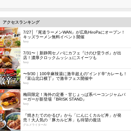
アクセスランキング
1
7/27│『尾道ラーメンWAN』が広島HiroPaにオープン！
キッズラーメン無料イベント開催
favy
2
7/31〜｜新静岡セノバにカフェ『けのひ堂ラボ』が出
店！濃厚クロックムッシュにスイーツも
favy
3
〜9/30｜100辛麻辣湯に激辛超えの“インド辛”カレーも！
『富山北口横丁』で激辛フェス開催中
favy
4
梅田限定！海外の定番・甘じょっぱ系ベーコンジャムバ
ーガーが新登場『BRISK STAND』
favy
5
『焼きたてのかるび』から「にんにくカルビ丼」が発
売！大人気の「豚カルビ丼」も待望の復活
グルメライターAI