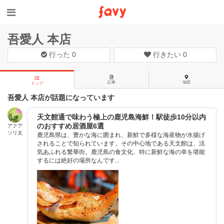
吾愛人 本店
行った
0
行きたい
0
記事
地図
トップ
吾愛人 本店が話題になっています
天文館通で味わう極上の鹿児島海鮮！駅徒歩10分以内
のおすすめ居酒屋6選
アクア
ソリ太
鹿児島県は、豊かな海に囲まれ、新鮮で多様な海産物が水揚げ
されることで知られています。その中心地である天文館は、活
気あふれる繁華街。鹿児島の食文化、特に新鮮な海の幸を堪能
するには絶好の場所なんです...