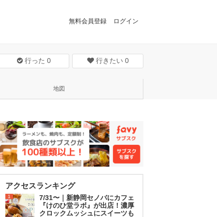
無料会員登録
ログイン
行った
0
行きたい
0
地図
アクセスランキング
1
7/31〜｜新静岡セノバにカフェ
『けのひ堂ラボ』が出店！濃厚
クロックムッシュにスイーツも