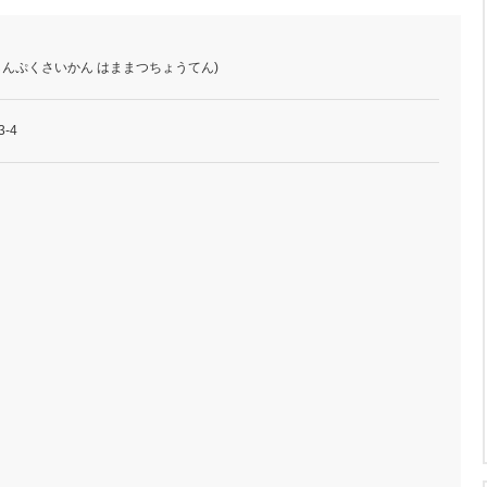
(しんぷくさいかん はままつちょうてん)
3-4