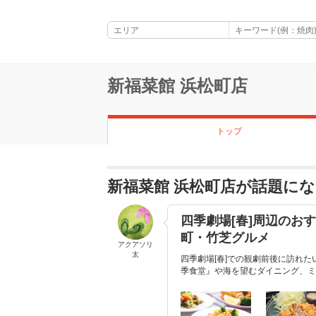
新福菜館 浜松町店
トップ
新福菜館 浜松町店が話題に
四季劇場[春]周辺のお
町・竹芝グルメ
アクアソリ
太
四季劇場[春]での観劇前後に訪れ
季食堂』や海を望むダイニング、ミ