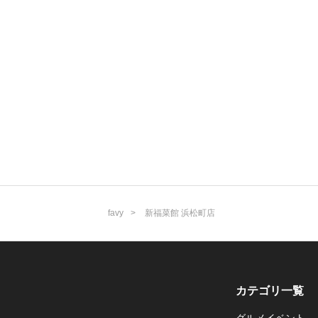
favy
新福菜館 浜松町店
カテゴリ一覧
グルメイベント