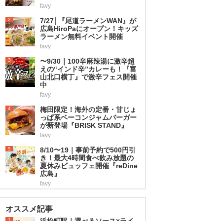
favy
2
7/27│『尾道ラーメンWAN』が
広島HiroPaにオープン！キッズ
ラーメン無料イベント開催
favy
3
〜9/30｜100辛麻辣湯に激辛超
えの“インド辛”カレーも！『富
山北口横丁』で激辛フェス開催
中
favy
4
梅田限定！海外の定番・甘じょ
っぱ系ベーコンジャムバーガー
が新登場『BRISK STAND』
favy
5
8/10〜19｜事前予約で500円引
き！最大4時間食べ飲み放題の
夏休みビュッフェ開催『reDine
広島』
favy
オススメ記事
1
浜松町駅｜選べるソース×ライ