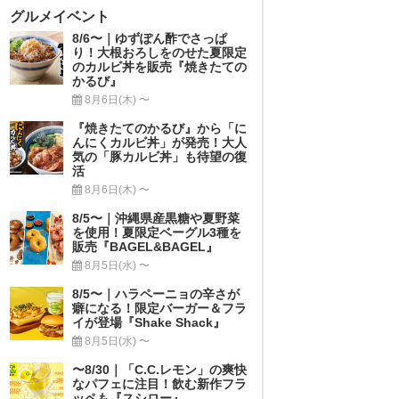
グルメイベント
8/6〜｜ゆずぽん酢でさっぱ
り！大根おろしをのせた夏限定
のカルビ丼を販売『焼きたての
かるび』
8月6日(木) 〜
『焼きたてのかるび』から「に
んにくカルビ丼」が発売！大人
気の「豚カルビ丼」も待望の復
活
8月6日(木) 〜
8/5〜｜沖縄県産黒糖や夏野菜
を使用！夏限定ベーグル3種を
販売『BAGEL&BAGEL』
8月5日(水) 〜
8/5〜｜ハラペーニョの辛さが
癖になる！限定バーガー＆フラ
イが登場『Shake Shack』
8月5日(水) 〜
〜8/30｜「C.C.レモン」の爽快
なパフェに注目！飲む新作フラ
ッペも『スシロー』