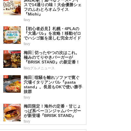
スで14通りの味！大会優勝シェ
フのふわとろオムライス
『Michi』
favy
2
【初心者必見】札幌・4PLAの
『大通バル』を攻略！移動ゼロ
でハシゴ飯を楽しむ完全ガイド
favy
3
梅田│切ったやつの次はこれ。
極みのてりやきバーガーが
『BRISK STAND』の新定番！
favyグルメニュース
4
梅田│喧騒を離れソファで寛ぐ
穴場イタリアンバル『pasta
stand』。長居もOKで使い勝手
抜群
favy
5
梅田限定！海外の定番・甘じょ
っぱ系ベーコンジャムバーガー
が新登場『BRISK STAND』
favy