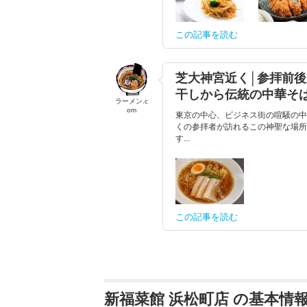
この記事を読む
芝大神宮近く│参拝前
干しから伝統の中華そ
ラーメン.c
om
東京の中心、ビジネス街の喧騒の中
くの参拝者が訪れるこの神聖な場所
す...
この記事を読む
新福菜館 浜松町店 の基本情