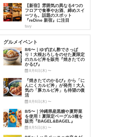
5
【新宿】雰囲気の異なる4つの
フロアで食事やお酒、締めスイ
ーツも。話題のスポット
『reDine 新宿』に注目
favy
グルメイベント
8/6〜｜ゆずぽん酢でさっぱ
り！大根おろしをのせた夏限定
のカルビ丼を販売『焼きたての
かるび』
8月6日(木) 〜
『焼きたてのかるび』から「に
んにくカルビ丼」が発売！大人
気の「豚カルビ丼」も待望の復
活
8月6日(木) 〜
8/5〜｜沖縄県産黒糖や夏野菜
を使用！夏限定ベーグル3種を
販売『BAGEL&BAGEL』
8月5日(水) 〜