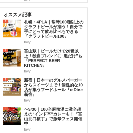
オススメ記事
1
札幌・4PLA｜常時100種以上の
クラフトビールが揃う！自分で
手にとって飲み比べもできる
『クラフトビール100』
favy
2
富山駅｜ビールだけで20種以
上！独自ブレンドに“泡だけ”も
『PERFECT BEER
KITCHEN』
favy
3
新宿｜日本一のグルメバーガー
からスイーツまで！個性的な10
店が集うフードホール『reDine
新宿』
favy
4
〜9/30｜100辛麻辣湯に激辛超
えの“インド辛”カレーも！『富
山北口横丁』で激辛フェス開催
中
favy