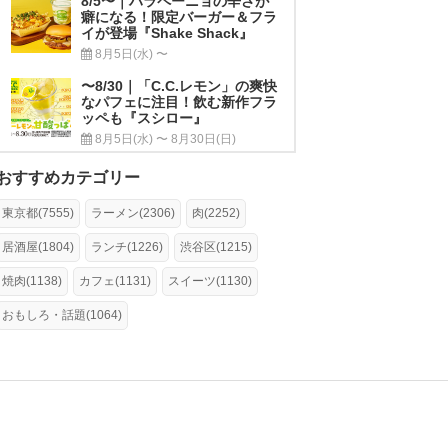
8/5〜｜ハラペーニョの辛さが
癖になる！限定バーガー＆フラ
イが登場『Shake Shack』
8月5日(水) 〜
〜8/30｜「C.C.レモン」の爽快
なパフェに注目！飲む新作フラ
ッペも『スシロー』
8月5日(水) 〜 8月30日(日)
おすすめカテゴリー
東京都(7555)
ラーメン(2306)
肉(2252)
居酒屋(1804)
ランチ(1226)
渋谷区(1215)
焼肉(1138)
カフェ(1131)
スイーツ(1130)
おもしろ・話題(1064)