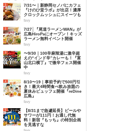
1
7/31〜｜新静岡セノバにカフェ
『けのひ堂ラボ』が出店！濃厚
クロックムッシュにスイーツも
favy
2
7/27│『尾道ラーメンWAN』が
広島HiroPaにオープン！キッズ
ラーメン無料イベント開催
favy
3
〜9/30｜100辛麻辣湯に激辛超
えの“インド辛”カレーも！『富
山北口横丁』で激辛フェス開催
中
favy
4
8/10〜19｜事前予約で500円引
き！最大4時間食べ飲み放題の
夏休みビュッフェ開催『reDine
広島』
favy
5
【8/31まで急遽延長】ビールや
サワーが111円！お通し代無
料！新宿『もッち』の特別企画
を見逃すな
favy