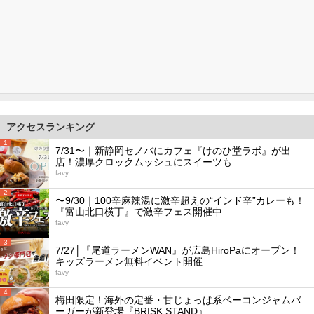
アクセスランキング
1
7/31〜｜新静岡セノバにカフェ『けのひ堂ラボ』が出
店！濃厚クロックムッシュにスイーツも
favy
2
〜9/30｜100辛麻辣湯に激辛超えの“インド辛”カレーも！
『富山北口横丁』で激辛フェス開催中
favy
3
7/27│『尾道ラーメンWAN』が広島HiroPaにオープン！
キッズラーメン無料イベント開催
favy
4
梅田限定！海外の定番・甘じょっぱ系ベーコンジャムバ
ーガーが新登場『BRISK STAND』