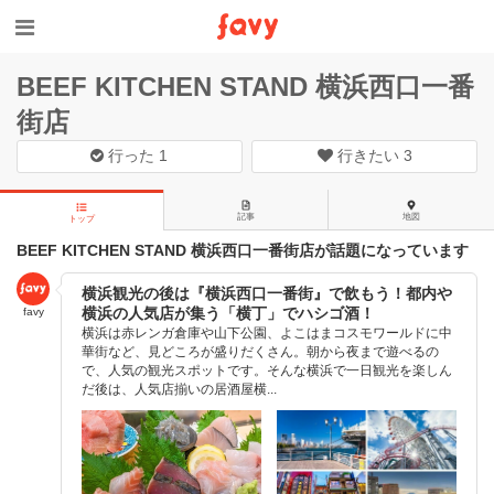
BEEF KITCHEN STAND 横浜西口一番
街店
行った
1
行きたい
3
記事
地図
トップ
BEEF KITCHEN STAND 横浜西口一番街店が話題になっています
横浜観光の後は『横浜西口一番街』で飲もう！都内や
横浜の人気店が集う「横丁」でハシゴ酒！
favy
横浜は赤レンガ倉庫や山下公園、よこはまコスモワールドに中
華街など、見どころが盛りだくさん。朝から夜まで遊べるの
で、人気の観光スポットです。そんな横浜で一日観光を楽しん
だ後は、人気店揃いの居酒屋横...