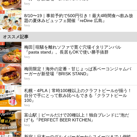
favy
5
8/10〜19｜事前予約で500円引き！最大4時間食べ飲み放
題の夏休みビュッフェ開催『reDine 広島』
favy
オススメ記事
1
梅田│喧騒を離れソファで寛ぐ穴場イタリアンバル
『pasta stand』。長居もOKで使い勝手抜群
favy
2
梅田限定！海外の定番・甘じょっぱ系ベーコンジャムバ
ーガーが新登場『BRISK STAND』
favy
3
札幌・4PLA｜常時100種以上のクラフトビールが揃う！
自分で手にとって飲み比べもできる『クラフトビール
100』
favy
4
富山駅｜ビールだけで20種以上！独自ブレンドに“泡だ
け”も『PERFECT BEER KITCHEN』
favy
5
新宿｜日本一のグルメバーガーからスイーツまで！個性