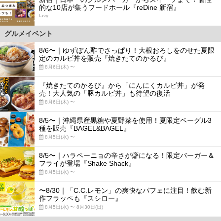
的な10店が集うフードホール『reDine 新宿』
favy
グルメイベント
8/6〜｜ゆずぽん酢でさっぱり！大根おろしをのせた夏限
定のカルビ丼を販売『焼きたてのかるび』
8月6日(木) 〜
『焼きたてのかるび』から「にんにくカルビ丼」が発
売！大人気の「豚カルビ丼」も待望の復活
8月6日(木) 〜
8/5〜｜沖縄県産黒糖や夏野菜を使用！夏限定ベーグル3
種を販売『BAGEL&BAGEL』
8月5日(水) 〜
8/5〜｜ハラペーニョの辛さが癖になる！限定バーガー＆
フライが登場『Shake Shack』
8月5日(水) 〜
〜8/30｜「C.C.レモン」の爽快なパフェに注目！飲む新
作フラッペも『スシロー』
8月5日(水) 〜 8月30日(日)