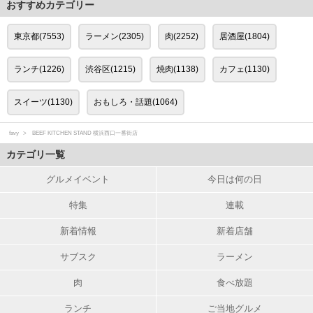
おすすめカテゴリー
東京都(7553)
ラーメン(2305)
肉(2252)
居酒屋(1804)
ランチ(1226)
渋谷区(1215)
焼肉(1138)
カフェ(1130)
スイーツ(1130)
おもしろ・話題(1064)
favy
BEEF KITCHEN STAND 横浜西口一番街店
カテゴリ一覧
グルメイベント
今日は何の日
特集
連載
新着情報
新着店舗
サブスク
ラーメン
肉
食べ放題
ランチ
ご当地グルメ