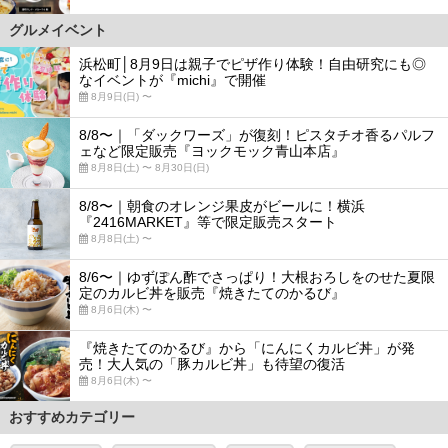
グルメイベント
浜松町│8月9日は親子でピザ作り体験！自由研究にも◎
なイベントが『michi』で開催
8月9日(日) 〜
8/8〜｜「ダックワーズ」が復刻！ピスタチオ香るパルフ
ェなど限定販売『ヨックモック青山本店』
8月8日(土) 〜 8月30日(日)
8/8〜｜朝食のオレンジ果皮がビールに！横浜
『2416MARKET』等で限定販売スタート
8月8日(土) 〜
8/6〜｜ゆずぽん酢でさっぱり！大根おろしをのせた夏限
定のカルビ丼を販売『焼きたてのかるび』
8月6日(木) 〜
『焼きたてのかるび』から「にんにくカルビ丼」が発
売！大人気の「豚カルビ丼」も待望の復活
8月6日(木) 〜
おすすめカテゴリー