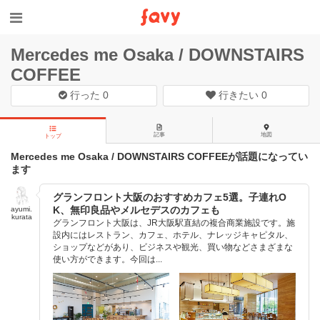
Mercedes me Osaka / DOWNSTAIRS
COFFEE
行った
0
行きたい
0
記事
地図
トップ
Mercedes me Osaka / DOWNSTAIRS COFFEEが話題になってい
ます
グランフロント大阪のおすすめカフェ5選。子連れO
K、無印良品やメルセデスのカフェも
ayumi.
kurata
グランフロント大阪は、JR大阪駅直結の複合商業施設です。施
設内にはレストラン、カフェ、ホテル、ナレッジキャピタル、
ショップなどがあり、ビジネスや観光、買い物などさまざまな
使い方ができます。今回は...