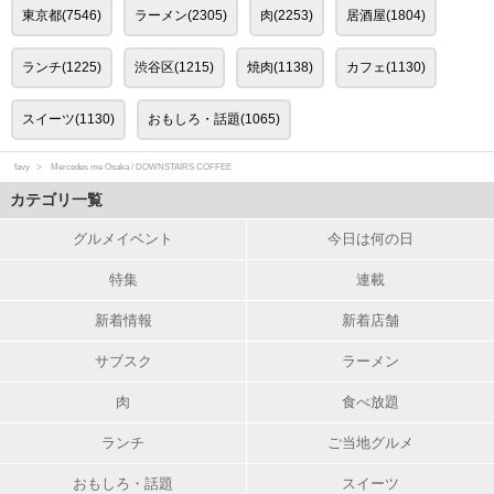
東京都(7546)
ラーメン(2305)
肉(2253)
居酒屋(1804)
ランチ(1225)
渋谷区(1215)
焼肉(1138)
カフェ(1130)
スイーツ(1130)
おもしろ・話題(1065)
favy
Mercedes me Osaka / DOWNSTAIRS COFFEE
カテゴリ一覧
グルメイベント
今日は何の日
特集
連載
新着情報
新着店舗
サブスク
ラーメン
肉
食べ放題
ランチ
ご当地グルメ
おもしろ・話題
スイーツ