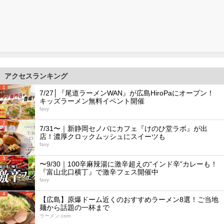
アクセスランキング
1
7/27│『尾道ラーメンWAN』が広島HiroPaにオープン！
キッズラーメン無料イベント開催
favy
2
7/31〜｜新静岡セノバにカフェ『けのひ堂ラボ』が出
店！濃厚クロックムッシュにスイーツも
favy
3
〜9/30｜100辛麻辣湯に激辛超えの“インド辛”カレーも！
『富山北口横丁』で激辛フェス開催中
favy
4
【広島】原爆ドーム近くのおすすめラーメン8選！ご当地
麺から話題の一杯まで
ラーメン.com