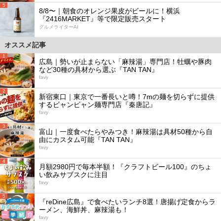
5
8/8〜｜朝食のオレンジ果皮がビールに！横浜
『2416MARKET』等で限定販売スタート
グルメライターAI
オススメ記事
1
広島｜勢いが止まらない「麻辣湯」専門店！牡蠣や豚肉
など30種の具材から選ぶ『TAN TAN』
favy
2
新宿東口｜東京で一番長いと噂！7mの麺を切らずに提供
するビャンビャン麺専門店『秦唐記』
favy
3
富山｜一度食べたらやみつき！麻辣湯は具材50種から自
由にカスタム可能『TAN TAN』
favy
4
月額2980円で毎本半額！『クラフトビール100』のちょ
い飲みサブスクに注目
favy
5
『reDine広島』で食べたいランチ8選！唐揚げ定食からラ
ーメン、海鮮丼、麻辣湯も！
favy