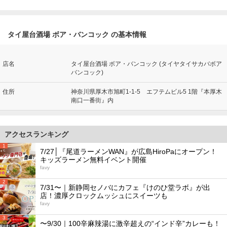
タイ屋台酒場 ボア・バンコック の基本情報
店名
タイ屋台酒場 ボア・バンコック (タイヤタイサカバボア
バンコック)
住所
神奈川県厚木市旭町1-1-5 エフテムビル5 1階『本厚木
南口一番街』内
アクセスランキング
1
7/27│『尾道ラーメンWAN』が広島HiroPaにオープン！
キッズラーメン無料イベント開催
favy
2
7/31〜｜新静岡セノバにカフェ『けのひ堂ラボ』が出
店！濃厚クロックムッシュにスイーツも
favy
3
〜9/30｜100辛麻辣湯に激辛超えの“インド辛”カレーも！