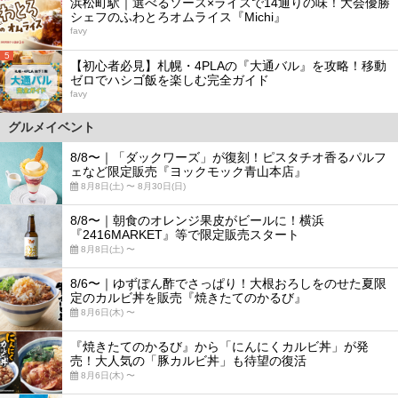
浜松町駅｜選べるソース×ライスで14通りの味！大会優勝
シェフのふわとろオムライス『Michi』
favy
5
【初心者必見】札幌・4PLAの『大通バル』を攻略！移動
ゼロでハシゴ飯を楽しむ完全ガイド
favy
グルメイベント
8/8〜｜「ダックワーズ」が復刻！ピスタチオ香るパルフ
ェなど限定販売『ヨックモック青山本店』
8月8日(土) 〜 8月30日(日)
8/8〜｜朝食のオレンジ果皮がビールに！横浜
『2416MARKET』等で限定販売スタート
8月8日(土) 〜
8/6〜｜ゆずぽん酢でさっぱり！大根おろしをのせた夏限
定のカルビ丼を販売『焼きたてのかるび』
8月6日(木) 〜
『焼きたてのかるび』から「にんにくカルビ丼」が発
売！大人気の「豚カルビ丼」も待望の復活
8月6日(木) 〜