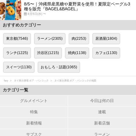
8/5〜｜沖縄県産黒糖や夏野菜を使用！夏限定ベーグル3
種を販売『BAGEL&BAGEL』
8月5日(水) 〜
おすすめカテゴリー
東京都(7546)
ラーメン(2305)
肉(2253)
居酒屋(1804)
ランチ(1225)
渋谷区(1215)
焼肉(1138)
カフェ(1130)
スイーツ(1130)
おもしろ・話題(1065)
favy
タイ屋台酒場 ボア・バンコック
タイ屋台酒場 ボア・バンコックの地図
カテゴリ一覧
グルメイベント
今日は何の日
特集
連載
新着情報
新着店舗
サブスク
ラーメン