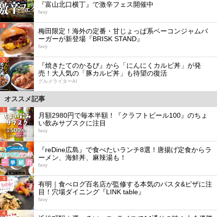
『富山北口横丁』で激辛フェス開催中
favy
4
梅田限定！海外の定番・甘じょっぱ系ベーコンジャムバ
ーガーが新登場『BRISK STAND』
favy
5
『焼きたてのかるび』から「にんにくカルビ丼」が発
売！大人気の「豚カルビ丼」も待望の復活
グルメライターAI
オススメ記事
1
月額2980円で毎本半額！『クラフトビール100』のちょ
い飲みサブスクに注目
favy
2
『reDine広島』で食べたいランチ8選！唐揚げ定食からラ
ーメン、海鮮丼、麻辣湯も！
favy
3
有明｜食べログ百名店が監修する本気のパスタ&ピザに注
目！穴場ダイニング『LINK table』
favy
4