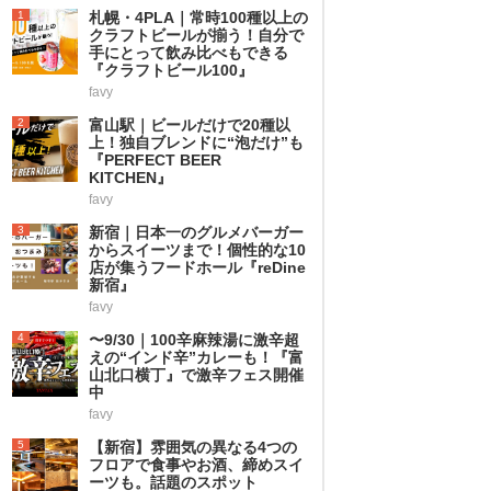
1
札幌・4PLA｜常時100種以上の
クラフトビールが揃う！自分で
手にとって飲み比べもできる
『クラフトビール100』
favy
2
富山駅｜ビールだけで20種以
上！独自ブレンドに“泡だけ”も
『PERFECT BEER
KITCHEN』
favy
3
新宿｜日本一のグルメバーガー
からスイーツまで！個性的な10
店が集うフードホール『reDine
新宿』
favy
4
〜9/30｜100辛麻辣湯に激辛超
えの“インド辛”カレーも！『富
山北口横丁』で激辛フェス開催
中
favy
5
【新宿】雰囲気の異なる4つの
フロアで食事やお酒、締めスイ
ーツも。話題のスポット