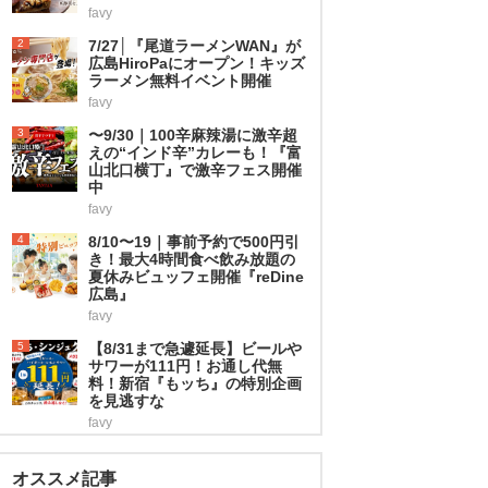
favy
2
7/27│『尾道ラーメンWAN』が
広島HiroPaにオープン！キッズ
ラーメン無料イベント開催
favy
3
〜9/30｜100辛麻辣湯に激辛超
えの“インド辛”カレーも！『富
山北口横丁』で激辛フェス開催
中
favy
4
8/10〜19｜事前予約で500円引
き！最大4時間食べ飲み放題の
夏休みビュッフェ開催『reDine
広島』
favy
5
【8/31まで急遽延長】ビールや
サワーが111円！お通し代無
料！新宿『もッち』の特別企画
を見逃すな
favy
オススメ記事