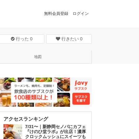
無料会員登録
ログイン
行った
0
行きたい
0
地図
アクセスランキング
1
7/31〜｜新静岡セノバにカフェ
『けのひ堂ラボ』が出店！濃厚
クロックムッシュにスイーツも