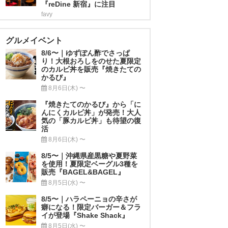
『reDine 新宿』に注目
favy
グルメイベント
8/6〜｜ゆずぽん酢でさっぱ
り！大根おろしをのせた夏限定
のカルビ丼を販売『焼きたての
かるび』
8月6日(木) 〜
『焼きたてのかるび』から「に
んにくカルビ丼」が発売！大人
気の「豚カルビ丼」も待望の復
活
8月6日(木) 〜
8/5〜｜沖縄県産黒糖や夏野菜
を使用！夏限定ベーグル3種を
販売『BAGEL&BAGEL』
8月5日(水) 〜
8/5〜｜ハラペーニョの辛さが
癖になる！限定バーガー＆フラ
イが登場『Shake Shack』
8月5日(水) 〜