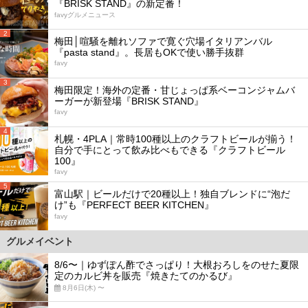
『BRISK STAND』の新定番！
favyグルメニュース
2
梅田│喧騒を離れソファで寛ぐ穴場イタリアンバル
『pasta stand』。長居もOKで使い勝手抜群
favy
3
梅田限定！海外の定番・甘じょっぱ系ベーコンジャムバ
ーガーが新登場『BRISK STAND』
favy
4
札幌・4PLA｜常時100種以上のクラフトビールが揃う！
自分で手にとって飲み比べもできる『クラフトビール
100』
favy
5
富山駅｜ビールだけで20種以上！独自ブレンドに“泡だ
け”も『PERFECT BEER KITCHEN』
favy
グルメイベント
8/6〜｜ゆずぽん酢でさっぱり！大根おろしをのせた夏限
定のカルビ丼を販売『焼きたてのかるび』
8月6日(木) 〜