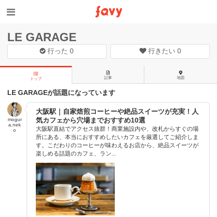
LE GARAGE
行った
0
行きたい
0
記事
地図
トップ
LE GARAGEが話題になっています
大阪駅｜自家焙煎コーヒーや絶品スイーツが充実！人
気カフェから穴場までおすすめ10選
mogur
a.nek
大阪駅直結でアクセス抜群！商業施設内や、改札からすぐの場
o
所にある、本当におすすめしたいカフェを厳選してご紹介しま
す。こだわりのコーヒーが味わえるお店から、絶品スイーツが
楽しめる話題のカフェ、ラン...