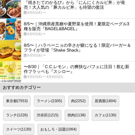
『焼きたてのかるび』から「にんにくカルビ丼」が発
売！大人気の「豚カルビ丼」も待望の復活
8月6日(木) 〜
8/5〜｜沖縄県産黒糖や夏野菜を使用！夏限定ベーグル3
種を販売『BAGEL&BAGEL』
8月5日(水) 〜
8/5〜｜ハラペーニョの辛さが癖になる！限定バーガー＆
フライが登場『Shake Shack』
8月5日(水) 〜
〜8/30｜「C.C.レモン」の爽快なパフェに注目！飲む新
作フラッペも『スシロー』
8月5日(水) 〜 8月30日(日)
おすすめカテゴリー
東京都(7553)
ラーメン(2305)
肉(2252)
居酒屋(1804)
ランチ(1226)
渋谷区(1215)
焼肉(1138)
カフェ(1130)
スイーツ(1130)
おもしろ・話題(1064)