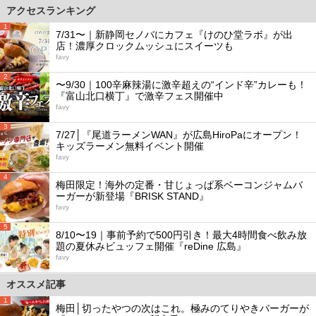
アクセスランキング
1
7/31〜｜新静岡セノバにカフェ『けのひ堂ラボ』が出
店！濃厚クロックムッシュにスイーツも
favy
2
〜9/30｜100辛麻辣湯に激辛超えの“インド辛”カレーも！
『富山北口横丁』で激辛フェス開催中
favy
3
7/27│『尾道ラーメンWAN』が広島HiroPaにオープン！
キッズラーメン無料イベント開催
favy
4
梅田限定！海外の定番・甘じょっぱ系ベーコンジャムバ
ーガーが新登場『BRISK STAND』
favy
5
8/10〜19｜事前予約で500円引き！最大4時間食べ飲み放
題の夏休みビュッフェ開催『reDine 広島』
favy
オススメ記事
1
梅田│切ったやつの次はこれ。極みのてりやきバーガーが