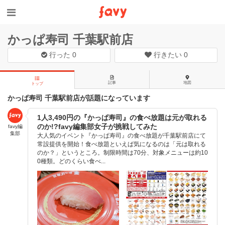
かっぱ寿司 千葉駅前店
行った
0
行きたい
0
記事
地図
トップ
かっぱ寿司 千葉駅前店が話題になっています
1人3,490円の『かっぱ寿司』の食べ放題は元が取れる
のか!?favy編集部女子が挑戦してみた
favy編
集部
大人気のイベント『かっぱ寿司』の食べ放題が千葉駅前店にて
常設提供を開始！食べ放題といえば気になるのは「元は取れる
のか？」というところ。制限時間は70分、対象メニューは約10
0種類。どのくらい食べ...