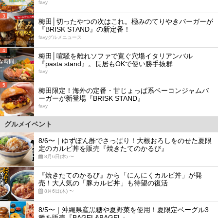
favy
3
梅田│切ったやつの次はこれ。極みのてりやきバーガーが
『BRISK STAND』の新定番！
favyグルメニュース
4
梅田│喧騒を離れソファで寛ぐ穴場イタリアンバル
『pasta stand』。長居もOKで使い勝手抜群
favy
5
梅田限定！海外の定番・甘じょっぱ系ベーコンジャムバ
ーガーが新登場『BRISK STAND』
favy
グルメイベント
8/6〜｜ゆずぽん酢でさっぱり！大根おろしをのせた夏限
定のカルビ丼を販売『焼きたてのかるび』
8月6日(木) 〜
『焼きたてのかるび』から「にんにくカルビ丼」が発
売！大人気の「豚カルビ丼」も待望の復活
8月6日(木) 〜
8/5〜｜沖縄県産黒糖や夏野菜を使用！夏限定ベーグル3
種を販売『BAGEL&BAGEL』