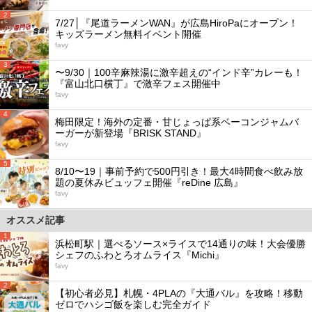
2
7/27│『尾道ラーメンWAN』が広島HiroPaにオープン！
キッズラーメン無料イベント開催
favy
3
〜9/30｜100辛麻辣湯に激辛超えの“インド辛”カレーも！
『富山北口横丁』で激辛フェス開催中
favy
4
梅田限定！海外の定番・甘じょっぱ系ベーコンジャムバ
ーガーが新登場『BRISK STAND』
favy
5
8/10〜19｜事前予約で500円引き！最大4時間食べ飲み放
題の夏休みビュッフェ開催『reDine 広島』
favy
オススメ記事
1
浜松町駅｜選べるソース×ライスで14通りの味！大会優勝
シェフのふわとろオムライス『Michi』
favy
2
【初心者必見】札幌・4PLAの『大通バル』を攻略！移動
ゼロでハシゴ飯を楽しむ完全ガイド