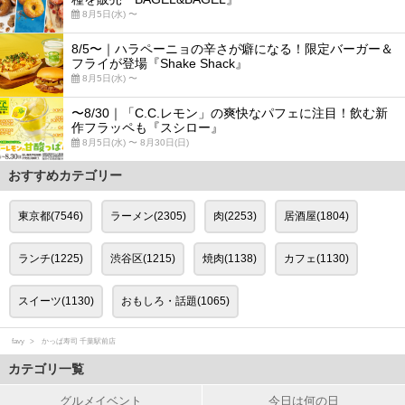
8月5日(水) 〜
8/5〜｜ハラペーニョの辛さが癖になる！限定バーガー＆
フライが登場『Shake Shack』
8月5日(水) 〜
〜8/30｜「C.C.レモン」の爽快なパフェに注目！飲む新
作フラッペも『スシロー』
8月5日(水) 〜 8月30日(日)
おすすめカテゴリー
東京都(7546)
ラーメン(2305)
肉(2253)
居酒屋(1804)
ランチ(1225)
渋谷区(1215)
焼肉(1138)
カフェ(1130)
スイーツ(1130)
おもしろ・話題(1065)
favy
かっぱ寿司 千葉駅前店
カテゴリ一覧
グルメイベント
今日は何の日