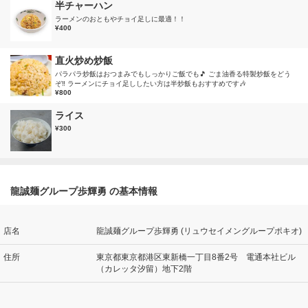
半チャーハン
ラーメンのおともやチョイ足しに最適！！
¥400
直火炒め炒飯
パラパラ炒飯はおつまみでもしっかりご飯でも🎵 ごま油香る特製炒飯をどう
ぞ‼️ ラーメンにチョイ足ししたい方は半炒飯もおすすめです🎶
¥800
ライス
¥300
龍誠麺グループ歩輝勇 の基本情報
店名
龍誠麺グループ歩輝勇 (リュウセイメングループポキオ)
住所
東京都東京都港区東新橋一丁目8番2号 電通本社ビル
（カレッタ汐留）地下2階