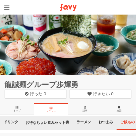
龍誠麺グループ歩輝勇
行った
0
行きたい
0
トップ
記事
地図
メニュー
ドリンク
ラーメン
おつまみ
ご飯もの
お得なちょい飲みセット🉐