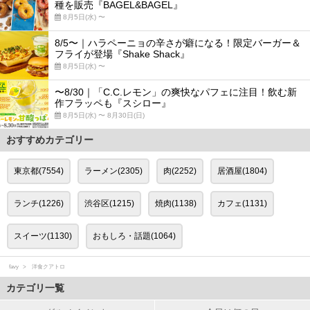
種を販売『BAGEL&BAGEL』
8月5日(水) 〜
8/5〜｜ハラペーニョの辛さが癖になる！限定バーガー＆
フライが登場『Shake Shack』
8月5日(水) 〜
〜8/30｜「C.C.レモン」の爽快なパフェに注目！飲む新
作フラッペも『スシロー』
8月5日(水) 〜 8月30日(日)
おすすめカテゴリー
東京都(7554)
ラーメン(2305)
肉(2252)
居酒屋(1804)
ランチ(1226)
渋谷区(1215)
焼肉(1138)
カフェ(1131)
スイーツ(1130)
おもしろ・話題(1064)
favy
洋食クアトロ
カテゴリ一覧