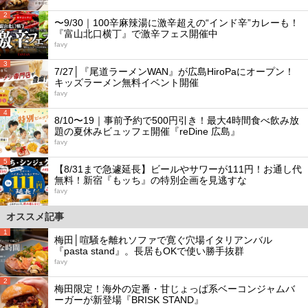
2
〜9/30｜100辛麻辣湯に激辛超えの“インド辛”カレーも！
『富山北口横丁』で激辛フェス開催中
favy
3
7/27│『尾道ラーメンWAN』が広島HiroPaにオープン！
キッズラーメン無料イベント開催
favy
4
8/10〜19｜事前予約で500円引き！最大4時間食べ飲み放
題の夏休みビュッフェ開催『reDine 広島』
favy
5
【8/31まで急遽延長】ビールやサワーが111円！お通し代
無料！新宿『もッち』の特別企画を見逃すな
favy
オススメ記事
1
梅田│喧騒を離れソファで寛ぐ穴場イタリアンバル
『pasta stand』。長居もOKで使い勝手抜群
favy
2
梅田限定！海外の定番・甘じょっぱ系ベーコンジャムバ
ーガーが新登場『BRISK STAND』