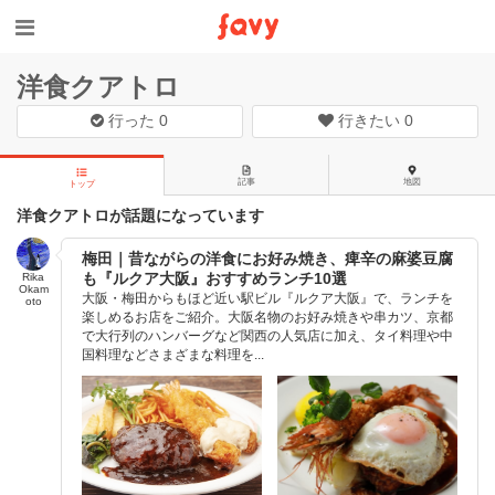
洋食クアトロ
行った
0
行きたい
0
記事
地図
トップ
洋食クアトロが話題になっています
梅田｜昔ながらの洋食にお好み焼き、痺辛の麻婆豆腐
も『ルクア大阪』おすすめランチ10選
Rika
Okam
大阪・梅田からもほど近い駅ビル『ルクア大阪』で、ランチを
oto
楽しめるお店をご紹介。大阪名物のお好み焼きや串カツ、京都
で大行列のハンバーグなど関西の人気店に加え、タイ料理や中
国料理などさまざまな料理を...