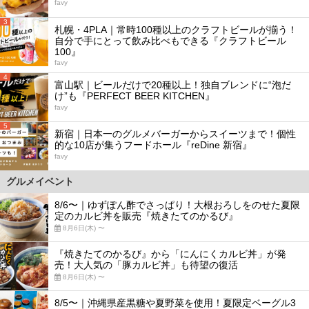
favy
3
札幌・4PLA｜常時100種以上のクラフトビールが揃う！
自分で手にとって飲み比べもできる『クラフトビール
100』
favy
4
富山駅｜ビールだけで20種以上！独自ブレンドに“泡だ
け”も『PERFECT BEER KITCHEN』
favy
5
新宿｜日本一のグルメバーガーからスイーツまで！個性
的な10店が集うフードホール『reDine 新宿』
favy
グルメイベント
8/6〜｜ゆずぽん酢でさっぱり！大根おろしをのせた夏限
定のカルビ丼を販売『焼きたてのかるび』
8月6日(木) 〜
『焼きたてのかるび』から「にんにくカルビ丼」が発
売！大人気の「豚カルビ丼」も待望の復活
8月6日(木) 〜
8/5〜｜沖縄県産黒糖や夏野菜を使用！夏限定ベーグル3