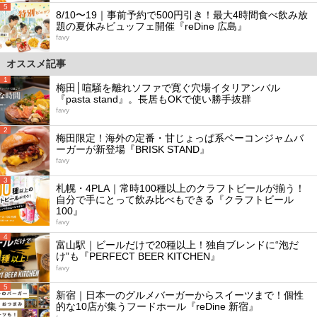
5
8/10〜19｜事前予約で500円引き！最大4時間食べ飲み放
題の夏休みビュッフェ開催『reDine 広島』
favy
オススメ記事
1
梅田│喧騒を離れソファで寛ぐ穴場イタリアンバル
『pasta stand』。長居もOKで使い勝手抜群
favy
2
梅田限定！海外の定番・甘じょっぱ系ベーコンジャムバ
ーガーが新登場『BRISK STAND』
favy
3
札幌・4PLA｜常時100種以上のクラフトビールが揃う！
自分で手にとって飲み比べもできる『クラフトビール
100』
favy
4
富山駅｜ビールだけで20種以上！独自ブレンドに“泡だ
け”も『PERFECT BEER KITCHEN』
favy
5
新宿｜日本一のグルメバーガーからスイーツまで！個性
的な10店が集うフードホール『reDine 新宿』