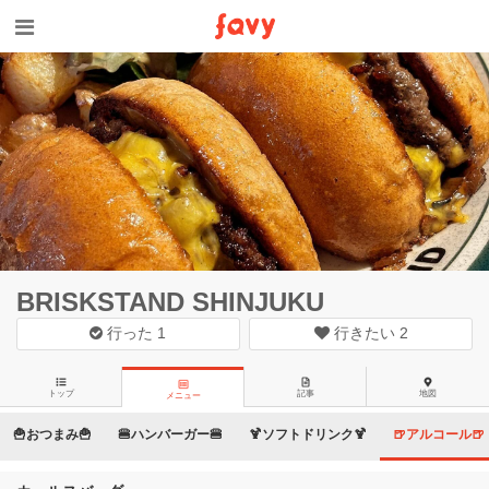
BRISKSTAND SHINJUKU
行った
1
行きたい
2
トップ
記事
地図
メニュー
🍟おつまみ🍟
🍔ハンバーガー🍔
🍹ソフトドリンク🍹
🍺アルコール🍺