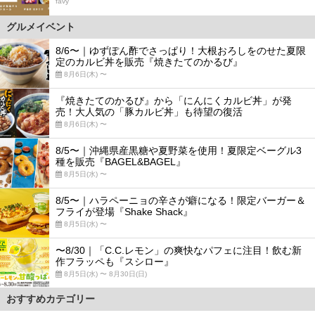
favy
グルメイベント
8/6〜｜ゆずぽん酢でさっぱり！大根おろしをのせた夏限
定のカルビ丼を販売『焼きたてのかるび』
8月6日(木) 〜
『焼きたてのかるび』から「にんにくカルビ丼」が発
売！大人気の「豚カルビ丼」も待望の復活
8月6日(木) 〜
8/5〜｜沖縄県産黒糖や夏野菜を使用！夏限定ベーグル3
種を販売『BAGEL&BAGEL』
8月5日(水) 〜
8/5〜｜ハラペーニョの辛さが癖になる！限定バーガー＆
フライが登場『Shake Shack』
8月5日(水) 〜
〜8/30｜「C.C.レモン」の爽快なパフェに注目！飲む新
作フラッペも『スシロー』
8月5日(水) 〜 8月30日(日)
おすすめカテゴリー