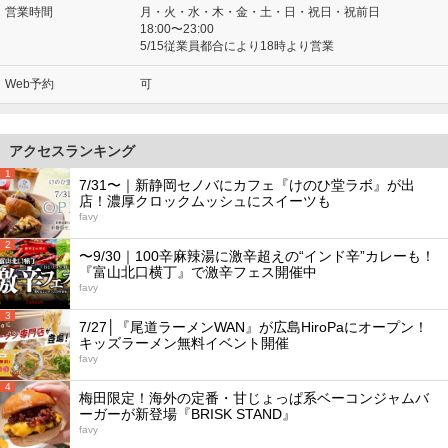
営業時間
月・火・水・木・金・土・日・祝日・祝前日
18:00〜23:00
5/15従業員都合により18時より営業
Web予約
可
アクセスランキング
1
7/31〜｜新静岡セノバにカフェ『けのひ堂ラボ』が出
店！濃厚クロックムッシュにスイーツも
favy
2
〜9/30｜100辛麻辣湯に激辛超えの“インド辛”カレーも！
『富山北口横丁』で激辛フェス開催中
favy
3
7/27│『尾道ラーメンWAN』が広島HiroPaにオープン！
キッズラーメン無料イベント開催
favy
4
梅田限定！海外の定番・甘じょっぱ系ベーコンジャムバ
ーガーが新登場『BRISK STAND』
favy