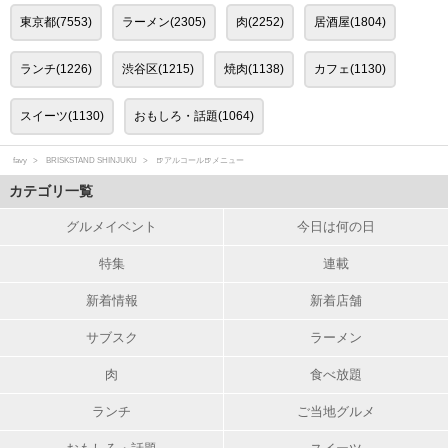
東京都(7553)
ラーメン(2305)
肉(2252)
居酒屋(1804)
ランチ(1226)
渋谷区(1215)
焼肉(1138)
カフェ(1130)
スイーツ(1130)
おもしろ・話題(1064)
favy
BRISKSTAND SHINJUKU
🍺アルコール🍺メニュー
カテゴリ一覧
グルメイベント
今日は何の日
特集
連載
新着情報
新着店舗
サブスク
ラーメン
肉
食べ放題
ランチ
ご当地グルメ