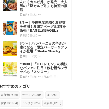
んにくカルビ丼」が発売！大人
気の「豚カルビ丼」も待望の復
活
8月6日(木) 〜
8/5〜｜沖縄県産黒糖や夏野菜
を使用！夏限定ベーグル3種を
販売『BAGEL&BAGEL』
8月5日(水) 〜
8/5〜｜ハラペーニョの辛さが
癖になる！限定バーガー＆フラ
イが登場『Shake Shack』
8月5日(水) 〜
〜8/30｜「C.C.レモン」の爽快
なパフェに注目！飲む新作フラ
ッペも『スシロー』
8月5日(水) 〜 8月30日(日)
おすすめカテゴリー
東京都(7546)
ラーメン(2305)
肉(2253)
居酒屋(1804)
ランチ(1225)
渋谷区(1215)