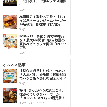
山北口横丁』で激辛フェス開催
中
favy
4
梅田限定！海外の定番・甘じょ
っぱ系ベーコンジャムバーガー
が新登場『BRISK STAND』
favy
5
8/10〜19｜事前予約で500円引
き！最大4時間食べ飲み放題の
夏休みビュッフェ開催『reDine
広島』
favy
オススメ記事
1
【初心者必見】札幌・4PLAの
『大通バル』を攻略！移動ゼロ
でハシゴ飯を楽しむ完全ガイド
favy
2
梅田│切ったやつの次はこれ。
極みのてりやきバーガーが
『BRISK STAND』の新定番！
favyグルメニュース