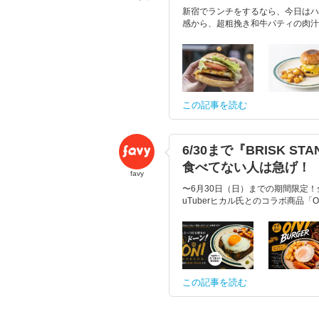
新宿でランチをするなら、今日はハン
感から、超粗挽き和牛パティの肉汁
この記事を読む
6/30まで『BRISK
食べてない人は急げ！
favy
〜6月30日（日）までの期間限定！全
uTuberヒカル氏とのコラボ商品「O
この記事を読む