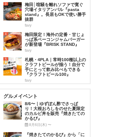
3
梅田│喧騒を離れソファで寛ぐ
穴場イタリアンバル『pasta
stand』。長居もOKで使い勝手
抜群
favy
4
梅田限定！海外の定番・甘じょ
っぱ系ベーコンジャムバーガー
が新登場『BRISK STAND』
favy
5
札幌・4PLA｜常時100種以上の
クラフトビールが揃う！自分で
手にとって飲み比べもできる
『クラフトビール100』
favy
グルメイベント
8/6〜｜ゆずぽん酢でさっぱ
り！大根おろしをのせた夏限定
のカルビ丼を販売『焼きたての
かるび』
8月6日(木) 〜
『焼きたてのかるび』から「に