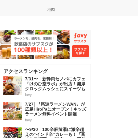
地図
アクセスランキング
1
7/31〜｜新静岡セノバにカフェ
『けのひ堂ラボ』が出店！濃厚
クロックムッシュにスイーツも
favy
2
7/27│『尾道ラーメンWAN』が
広島HiroPaにオープン！キッズ
ラーメン無料イベント開催
favy
3
〜9/30｜100辛麻辣湯に激辛超
えの“インド辛”カレーも！『富