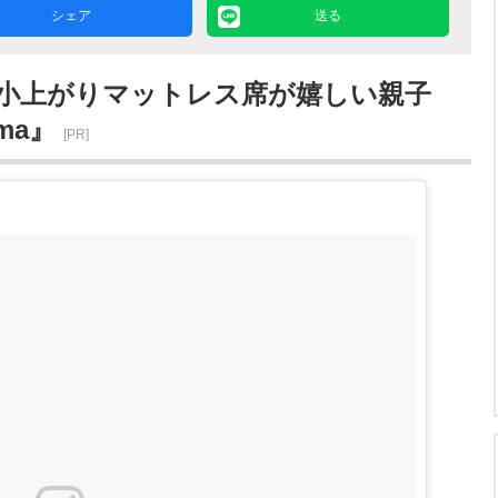
シェア
送る
小上がりマットレス席が嬉しい親子
ama』
[PR]