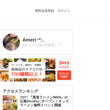
無料会員登録
ログイン
Ameri･*:.
おいしいごはんがすき.｡.:*･ﾟ
アクセスランキング
1
7/27│『尾道ラーメンWAN』が
広島HiroPaにオープン！キッズ
ラーメン無料イベント開催
favy