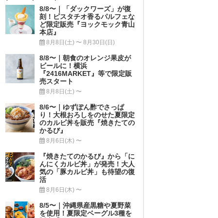
8/8〜｜「ダックワーズ」が復
刻！ピスタチオ香るパルフェな
ど限定販売『ヨックモック青山
本店』
8月8日(土) 〜 8月30日(日)
8/8〜｜朝食のオレンジ果皮が
ビールに！横浜
『2416MARKET』等で限定販
売スタート
8月8日(土) 〜
8/6〜｜ゆずぽん酢でさっぱ
り！大根おろしをのせた夏限定
のカルビ丼を販売『焼きたての
かるび』
8月6日(木) 〜
『焼きたてのかるび』から「に
んにくカルビ丼」が発売！大人
気の「豚カルビ丼」も待望の復
活
8月6日(木) 〜
8/5〜｜沖縄県産黒糖や夏野菜
を使用！夏限定ベーグル3種を