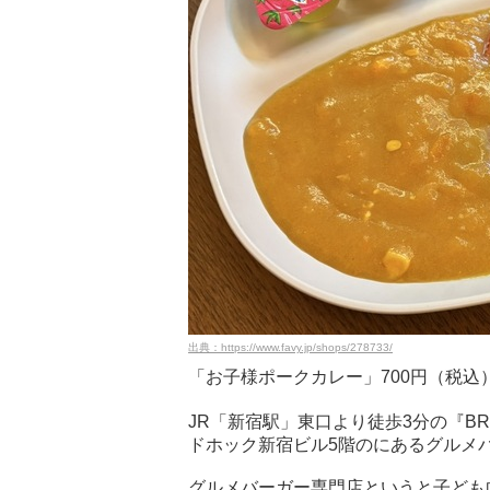
出典：https://www.favy.jp/shops/278733/
「お子様ポークカレー」700円（税込
JR「新宿駅」東口より徒歩3分の『BRI
ドホック新宿ビル5階のにあるグルメ
グルメバーガー専門店というと子ども