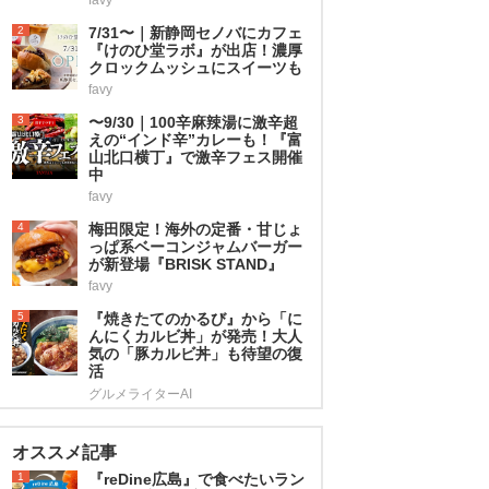
2
7/31〜｜新静岡セノバにカフェ
『けのひ堂ラボ』が出店！濃厚
クロックムッシュにスイーツも
favy
3
〜9/30｜100辛麻辣湯に激辛超
えの“インド辛”カレーも！『富
山北口横丁』で激辛フェス開催
中
favy
4
梅田限定！海外の定番・甘じょ
っぱ系ベーコンジャムバーガー
が新登場『BRISK STAND』
favy
5
『焼きたてのかるび』から「に
んにくカルビ丼」が発売！大人
気の「豚カルビ丼」も待望の復
活
グルメライターAI
オススメ記事
1
『reDine広島』で食べたいラン