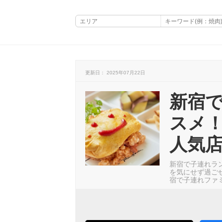
更新日： 2025年07月22日
新宿
スメ
人気店
新宿で子連れラ
を気にせず過ご
宿で子連れファ