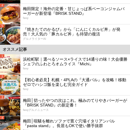
4
梅田限定！海外の定番・甘じょっぱ系ベーコンジャムバ
ーガーが新登場『BRISK STAND』
favy
5
『焼きたてのかるび』から「にんにくカルビ丼」が発
売！大人気の「豚カルビ丼」も待望の復活
グルメライターAI
オススメ記事
1
浜松町駅｜選べるソース×ライスで14通りの味！大会優勝
シェフのふわとろオムライス『Michi』
favy
2
【初心者必見】札幌・4PLAの『大通バル』を攻略！移動
ゼロでハシゴ飯を楽しむ完全ガイド
favy
3
梅田│切ったやつの次はこれ。極みのてりやきバーガーが
『BRISK STAND』の新定番！
favyグルメニュース
4
梅田│喧騒を離れソファで寛ぐ穴場イタリアンバル
『pasta stand』。長居もOKで使い勝手抜群