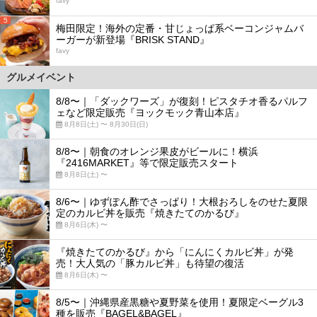
favy
5
梅田限定！海外の定番・甘じょっぱ系ベーコンジャムバ
ーガーが新登場『BRISK STAND』
favy
グルメイベント
8/8〜｜「ダックワーズ」が復刻！ピスタチオ香るパルフ
ェなど限定販売『ヨックモック青山本店』
8月8日(土) 〜 8月30日(日)
8/8〜｜朝食のオレンジ果皮がビールに！横浜
『2416MARKET』等で限定販売スタート
8月8日(土) 〜
8/6〜｜ゆずぽん酢でさっぱり！大根おろしをのせた夏限
定のカルビ丼を販売『焼きたてのかるび』
8月6日(木) 〜
『焼きたてのかるび』から「にんにくカルビ丼」が発
売！大人気の「豚カルビ丼」も待望の復活
8月6日(木) 〜
8/5〜｜沖縄県産黒糖や夏野菜を使用！夏限定ベーグル3
種を販売『BAGEL&BAGEL』