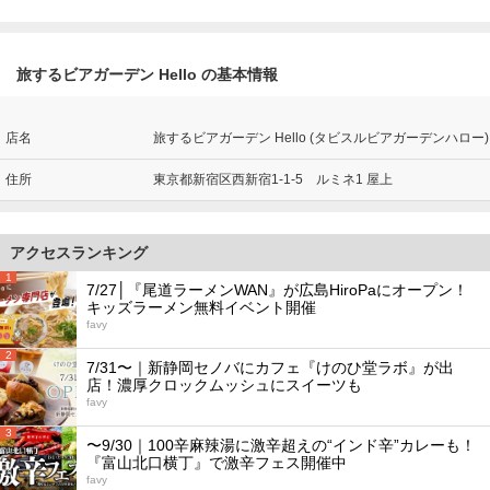
旅するビアガーデン Hello の基本情報
店名
旅するビアガーデン Hello (タビスルビアガーデンハロー)
住所
東京都新宿区西新宿1-1-5 ルミネ1 屋上
アクセスランキング
1
7/27│『尾道ラーメンWAN』が広島HiroPaにオープン！
キッズラーメン無料イベント開催
favy
2
7/31〜｜新静岡セノバにカフェ『けのひ堂ラボ』が出
店！濃厚クロックムッシュにスイーツも
favy
3
〜9/30｜100辛麻辣湯に激辛超えの“インド辛”カレーも！
『富山北口横丁』で激辛フェス開催中
favy