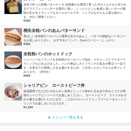
店内で作った特製バターケーキ 自然豊かな環境で育った牛のミルクから作られ
るグラスフェッドバターを贅沢に使い、しっとりとした食感と深いバターの風
味が広がるクラシックなカトルカールです。シンプルながらも上質な味わい
を、ぜひご堪能ください。
¥300
桐生全粒パンのあんバターサンド
香ばしい全粒粉ロールパンと濃厚な甘さのあんこ、バターの絶妙なハーモニー
をお楽しみください。 おすすめドリンク：Quickコーヒー（しっかり）
¥550
全粒粉パンのホットドック
ジューシーなフランクを全粒粉のロールパンで包み、ケチャップとマスタード
でシンプルに仕上げました。パンの香ばしさとフランクの旨みが際立つ一品で
す。出来立ての美味しさをお届けするため、ご注文いただいてからお作りして
おります。（約5分）
¥660
シャリアピン ローストビーフ丼
低温調理で仕上げたやわらかい赤身とじっくり炒めた玉ねぎの甘みとコクが特
徴のシャリアピンソースでお楽しみください。 ローストビーフ、ライスそれぞ
れの量をお選びいただけます。 こだわりのハンドドリップコーヒーをセットド
リンクでお楽しみいただけます。
¥1,200
メニュー一覧を見る