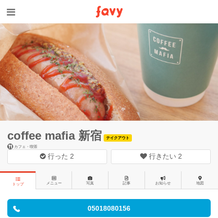
coffee mafia 新宿
テイクアウト
カフェ・喫茶
行った
2
行きたい
2
メニュー
写真
記事
お知らせ
地図
トップ
05018080156