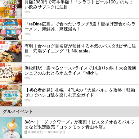
月額2980円で毎本半額！『クラフトビール100』のちょ
い飲みサブスクに注目
favy
2
『reDine広島』で食べたいランチ8選！唐揚げ定食からラ
ーメン、海鮮丼、麻辣湯も！
favy
3
有明｜食べログ百名店が監修する本気のパスタ&ピザに注
目！穴場ダイニング『LINK table』
favy
4
浜松町駅｜選べるソース×ライスで14通りの味！大会優勝
シェフのふわとろオムライス『Michi』
favy
5
【初心者必見】札幌・4PLAの『大通バル』を攻略！移動
ゼロでハシゴ飯を楽しむ完全ガイド
favy
グルメイベント
8/8〜｜「ダックワーズ」が復刻！ピスタチオ香るパルフ
ェなど限定販売『ヨックモック青山本店』
8月8日(土) 〜 8月30日(日)