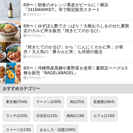
8/8〜｜朝食のオレンジ果皮がビールに！横浜
『2416MARKET』等で限定販売スタート
8月8日(土) 〜
8/6〜｜ゆずぽん酢でさっぱり！大根おろしをのせた夏限
定のカルビ丼を販売『焼きたてのかるび』
8月6日(木) 〜
『焼きたてのかるび』から「にんにくカルビ丼」が発
売！大人気の「豚カルビ丼」も待望の復活
8月6日(木) 〜
8/5〜｜沖縄県産黒糖や夏野菜を使用！夏限定ベーグル3
種を販売『BAGEL&BAGEL』
8月5日(水) 〜
おすすめカテゴリー
東京都(7546)
ラーメン(2305)
肉(2253)
居酒屋(1804)
ランチ(1225)
渋谷区(1215)
焼肉(1138)
カフェ(1130)
スイーツ(1130)
おもしろ・話題(1065)