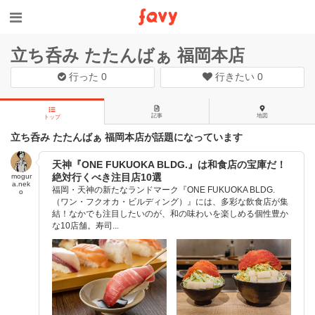
立ち呑み たたんばぁ 福岡本店
行った
0
行きたい
0
記事
地図
トップ
立ち呑み たたんばぁ 福岡本店が話題になっています
天神『ONE FUKUOKA BLDG.』は和食店の宝庫だ！
絶対行くべき注目店10選
mogur
a.nek
福岡・天神の新たなランドマーク『ONE FUKUOKA BLDG.
o
（ワン・フクオカ・ビルディング）』には、多彩な飲食店が集
結！なかでも注目したいのが、和の味わいを楽しめる個性豊か
な10店舗。寿司...