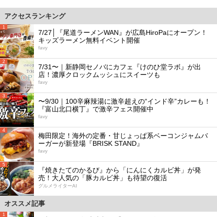
アクセスランキング
1
7/27│『尾道ラーメンWAN』が広島HiroPaにオープン！
キッズラーメン無料イベント開催
favy
2
7/31〜｜新静岡セノバにカフェ『けのひ堂ラボ』が出
店！濃厚クロックムッシュにスイーツも
favy
3
〜9/30｜100辛麻辣湯に激辛超えの“インド辛”カレーも！
『富山北口横丁』で激辛フェス開催中
favy
4
梅田限定！海外の定番・甘じょっぱ系ベーコンジャムバ
ーガーが新登場『BRISK STAND』
favy
5
『焼きたてのかるび』から「にんにくカルビ丼」が発
売！大人気の「豚カルビ丼」も待望の復活
グルメライターAI
オススメ記事
1