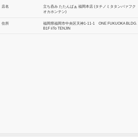
店名
立ち呑み たたんばぁ 福岡本店 (タチノミタタンバァフク
オカホンテン)
住所
福岡県福岡市中央区天神1-11-1 ONE FUKUOKA BLDG.
B1F iiTo TENJIN