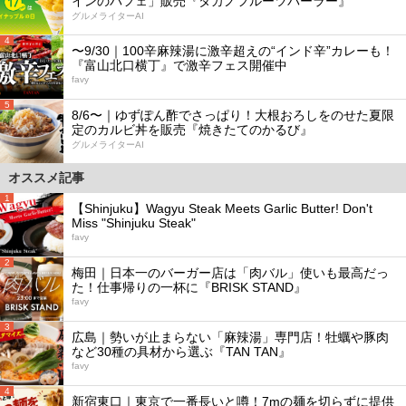
インのパフェ」販売『タカノフルーツパーラー』
グルメライターAI
4
〜9/30｜100辛麻辣湯に激辛超えの“インド辛”カレーも！
『富山北口横丁』で激辛フェス開催中
favy
5
8/6〜｜ゆずぽん酢でさっぱり！大根おろしをのせた夏限
定のカルビ丼を販売『焼きたてのかるび』
グルメライターAI
オススメ記事
1
【Shinjuku】Wagyu Steak Meets Garlic Butter! Don't
Miss "Shinjuku Steak"
favy
2
梅田｜日本一のバーガー店は「肉バル」使いも最高だっ
た！仕事帰りの一杯に『BRISK STAND』
favy
3
広島｜勢いが止まらない「麻辣湯」専門店！牡蠣や豚肉
など30種の具材から選ぶ『TAN TAN』
favy
4
新宿東口｜東京で一番長いと噂！7mの麺を切らずに提供