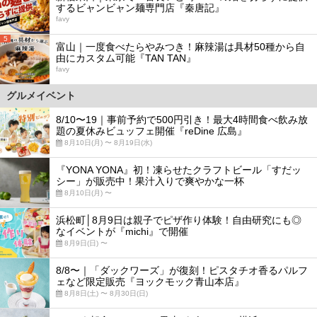
するビャンビャン麺専門店『秦唐記』
favy
5
富山｜一度食べたらやみつき！麻辣湯は具材50種から自
由にカスタム可能『TAN TAN』
favy
グルメイベント
8/10〜19｜事前予約で500円引き！最大4時間食べ飲み放
題の夏休みビュッフェ開催『reDine 広島』
8月10日(月) 〜 8月19日(水)
『YONA YONA』初！凍らせたクラフトビール「すだッ
シー」が販売中！果汁入りで爽やかな一杯
8月10日(月) 〜
浜松町│8月9日は親子でピザ作り体験！自由研究にも◎
なイベントが『michi』で開催
8月9日(日) 〜
8/8〜｜「ダックワーズ」が復刻！ピスタチオ香るパルフ
ェなど限定販売『ヨックモック青山本店』
8月8日(土) 〜 8月30日(日)