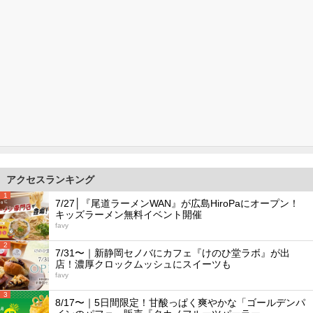
アクセスランキング
1
7/27│『尾道ラーメンWAN』が広島HiroPaにオープン！
キッズラーメン無料イベント開催
favy
2
7/31〜｜新静岡セノバにカフェ『けのひ堂ラボ』が出
店！濃厚クロックムッシュにスイーツも
favy
3
8/17〜｜5日間限定！甘酸っぱく爽やかな「ゴールデンパ