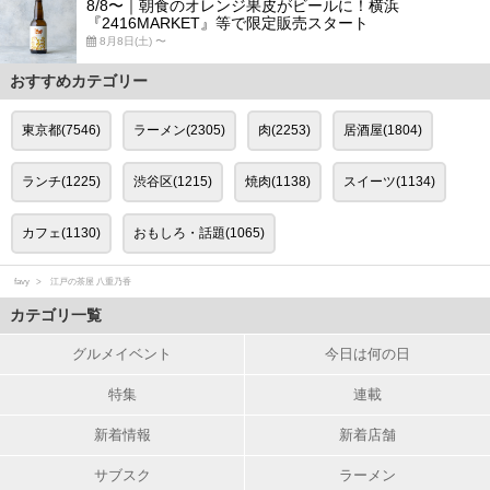
8/8〜｜朝食のオレンジ果皮がビールに！横浜
『2416MARKET』等で限定販売スタート
8月8日(土) 〜
おすすめカテゴリー
東京都(7546)
ラーメン(2305)
肉(2253)
居酒屋(1804)
ランチ(1225)
渋谷区(1215)
焼肉(1138)
スイーツ(1134)
カフェ(1130)
おもしろ・話題(1065)
favy
江戸の茶屋 八重乃香
カテゴリ一覧
グルメイベント
今日は何の日
特集
連載
新着情報
新着店舗
サブスク
ラーメン