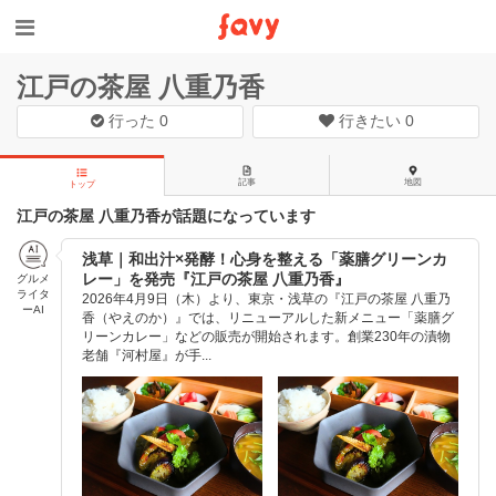
江戸の茶屋 八重乃香
行った
0
行きたい
0
記事
地図
トップ
江戸の茶屋 八重乃香が話題になっています
浅草｜和出汁×発酵！心身を整える「薬膳グリーンカ
レー」を発売『江戸の茶屋 八重乃香』
グルメ
ライタ
2026年4月9日（木）より、東京・浅草の『江戸の茶屋 八重乃
ーAI
香（やえのか）』では、リニューアルした新メニュー「薬膳グ
リーンカレー」などの販売が開始されます。創業230年の漬物
老舗『河村屋』が手...