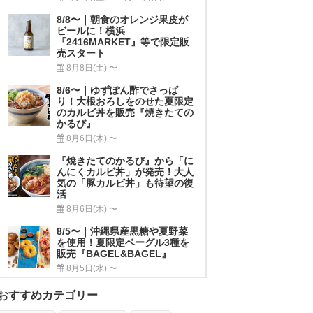
8/8〜｜朝食のオレンジ果皮が
ビールに！横浜
『2416MARKET』等で限定販
売スタート
8月8日(土) 〜
8/6〜｜ゆずぽん酢でさっぱ
り！大根おろしをのせた夏限定
のカルビ丼を販売『焼きたての
かるび』
8月6日(木) 〜
『焼きたてのかるび』から「に
んにくカルビ丼」が発売！大人
気の「豚カルビ丼」も待望の復
活
8月6日(木) 〜
8/5〜｜沖縄県産黒糖や夏野菜
を使用！夏限定ベーグル3種を
販売『BAGEL&BAGEL』
8月5日(水) 〜
おすすめカテゴリー