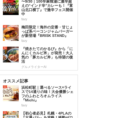
3
〜9/30｜100辛麻辣湯に激辛超
えの“インド辛”カレーも！『富
山北口横丁』で激辛フェス開催
中
favy
4
梅田限定！海外の定番・甘じょ
っぱ系ベーコンジャムバーガー
が新登場『BRISK STAND』
favy
5
『焼きたてのかるび』から「に
んにくカルビ丼」が発売！大人
気の「豚カルビ丼」も待望の復
活
グルメライターAI
オススメ記事
1
浜松町駅｜選べるソース×ライ
スで14通りの味！大会優勝シェ
フのふわとろオムライス
『Michi』
favy
2
【初心者必見】札幌・4PLAの
『大通バル』を攻略！移動ゼロ