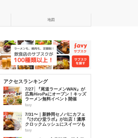
地図
アクセスランキング
1
7/27│『尾道ラーメンWAN』が
広島HiroPaにオープン！キッズ
ラーメン無料イベント開催
favy
2
7/31〜｜新静岡セノバにカフェ
『けのひ堂ラボ』が出店！濃厚
クロックムッシュにスイーツも
favy