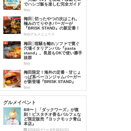
でハシゴ飯を楽しむ完全ガイド
favy
3
梅田│切ったやつの次はこれ。
極みのてりやきバーガーが
『BRISK STAND』の新定番！
favyグルメニュース
4
梅田│喧騒を離れソファで寛ぐ
穴場イタリアンバル『pasta
stand』。長居もOKで使い勝手
抜群
favy
5
梅田限定！海外の定番・甘じょ
っぱ系ベーコンジャムバーガー
が新登場『BRISK STAND』
favy
グルメイベント
8/8〜｜「ダックワーズ」が復
刻！ピスタチオ香るパルフェな
ど限定販売『ヨックモック青山
本店』
8月8日(土) 〜 8月30日(日)