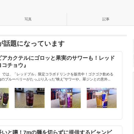
写真
記事
ョウが話題になっています
ビアカクテルにゴロッと果実のサワーも！レッド
ヨコチョウ』
』では、「レッドブル」限定コラボドリンクを販売中！ゴクゴク飲める
gのブルーベリーがたっぷり入った“映え”サワーや、翠ジンとの意外...
長いと噂！7mの麺を切らずに提供するビャンビ