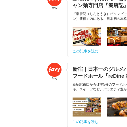
ャン麺専門店『秦唐記
favy
『秦唐記（しんとうき）ビャンビャン
ン）新宿』内にある、日本初の本格的
この記事を読む
新宿｜日本一のグルメ
フードホール『reDine
favy
新宿駅東口から徒歩5分のフードホー
キ、スイーツなど、バラエティ豊かな
この記事を読む