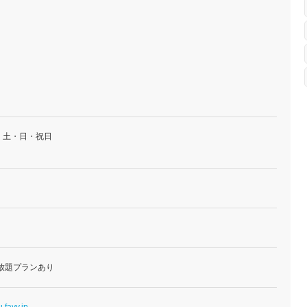
・土・日・祝日
放題プランあり
u.favy.jp