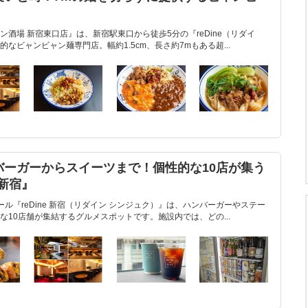
』
酒場 新宿東口店』は、新宿駅東口から徒歩5分の『reDine（リダイ
なビャンビャン麺専門店。幅約1.5cm、長さ約7mもある超...
バーガーからスイーツまで！個性的な10店が集う
 新宿』
ル『reDine 新宿（リダイン シンジュク）』は、ハンバーガーやステー
10店舗が集結するグルメスポットです。施設内では、どの...