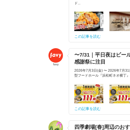
ド...
この記事を読む
〜7/31｜平日夜はビ
感謝祭に注目
favy
2026年7月3日(金) 〜 2026
型フードホール『浜松町ネオ横丁』で
この記事を読む
四季劇場[春]周辺のお