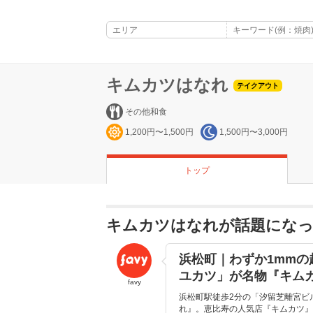
キムカツはなれ
テイクアウト
その他和食
1,200円〜1,500円
1,500円〜3,000円
トップ
キムカツはなれが話題にな
浜松町｜わずか1mmの
ユカツ」が名物『キムカ
favy
浜松町駅徒歩2分の「汐留芝離宮ビ
れ』。恵比寿の人気店『キムカツ』