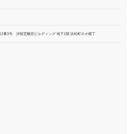
2番3号 汐留芝離宮ビルディング 地下1階 浜松町ネオ横丁