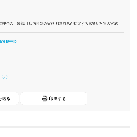
調理時の手袋着用 店内換気の実施 都道府県が指定する感染症対策の実施
are.favy.jp
こちら
を送る
印刷する