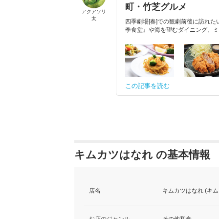
町・竹芝グルメ
アクアソリ
太
四季劇場[春]での観劇前後に訪れ
季食堂』や海を望むダイニング、ミ
この記事を読む
キムカツはなれ の基本情報
店名
キムカツはなれ (キム
お店のジャンル
その他和食