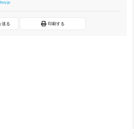
favy.jp
を送る
印刷する