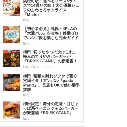
1
浜松町駅｜選べるソース×ライ
スで14通りの味！大会優勝シェ
フのふわとろオムライス
『Michi』
favy
2
【初心者必見】札幌・4PLAの
『大通バル』を攻略！移動ゼロ
でハシゴ飯を楽しむ完全ガイド
favy
3
梅田│切ったやつの次はこれ。
極みのてりやきバーガーが
『BRISK STAND』の新定番！
favyグルメニュース
4
梅田│喧騒を離れソファで寛ぐ
穴場イタリアンバル『pasta
stand』。長居もOKで使い勝手
抜群
favy
5
梅田限定！海外の定番・甘じょ
っぱ系ベーコンジャムバーガー
が新登場『BRISK STAND』
favy