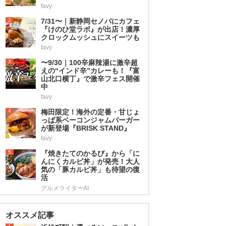
favy
2
7/31〜｜新静岡セノバにカフェ
『けのひ堂ラボ』が出店！濃厚
クロックムッシュにスイーツも
favy
3
〜9/30｜100辛麻辣湯に激辛超
えの“インド辛”カレーも！『富
山北口横丁』で激辛フェス開催
中
favy
4
梅田限定！海外の定番・甘じょ
っぱ系ベーコンジャムバーガー
が新登場『BRISK STAND』
favy
5
『焼きたてのかるび』から「に
んにくカルビ丼」が発売！大人
気の「豚カルビ丼」も待望の復
活
グルメライターAI
オススメ記事