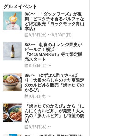
グルメイベント
8/8〜｜「ダックワーズ」が復
刻！ピスタチオ香るパルフェな
ど限定販売『ヨックモック青山
本店』
8月8日(土) 〜 8月30日(日)
8/8〜｜朝食のオレンジ果皮が
ビールに！横浜
『2416MARKET』等で限定販
売スタート
8月8日(土) 〜
8/6〜｜ゆずぽん酢でさっぱ
り！大根おろしをのせた夏限定
のカルビ丼を販売『焼きたての
かるび』
8月6日(木) 〜
『焼きたてのかるび』から「に
んにくカルビ丼」が発売！大人
気の「豚カルビ丼」も待望の復
活
8月6日(木) 〜