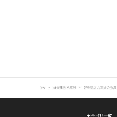
favy
好香味坊 八重洲
好香味坊 八重洲の地図
カテゴリ一覧