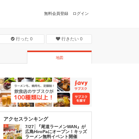
無料会員登録
ログイン
行った
0
行きたい
0
地図
アクセスランキング
1
7/27│『尾道ラーメンWAN』が
広島HiroPaにオープン！キッズ
ラーメン無料イベント開催