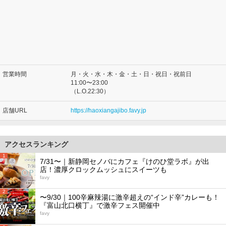
営業時間
月・火・水・木・金・土・日・祝日・祝前日
11:00〜23:00
（L.O.22:30）
店舗URL
https://haoxiangajibo.favy.jp
アクセスランキング
1
7/31〜｜新静岡セノバにカフェ『けのひ堂ラボ』が出
店！濃厚クロックムッシュにスイーツも
favy
2
〜9/30｜100辛麻辣湯に激辛超えの“インド辛”カレーも！
『富山北口横丁』で激辛フェス開催中
favy