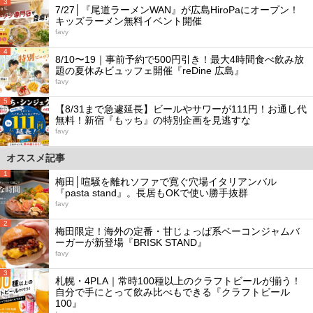
3
7/27│『尾道ラーメンWAN』が広島HiroPaにオープン！
キッズラーメン無料イベント開催
favy
4
8/10〜19｜事前予約で500円引き！最大4時間食べ飲み放
題の夏休みビュッフェ開催『reDine 広島』
favy
5
【8/31まで急遽延長】ビールやサワーが111円！お通し代
無料！新宿『もッち』の特別企画を見逃すな
favy
オススメ記事
1
梅田│喧騒を離れソファで寛ぐ穴場イタリアンバル
『pasta stand』。長居もOKで使い勝手抜群
favy
2
梅田限定！海外の定番・甘じょっぱ系ベーコンジャムバ
ーガーが新登場『BRISK STAND』
favy
3
札幌・4PLA｜常時100種以上のクラフトビールが揃う！
自分で手にとって飲み比べもできる『クラフトビール
100』