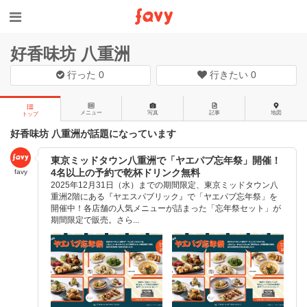
好香味坊 八重洲
行った
0
行きたい
0
メニュー
写真
記事
地図
トップ
好香味坊 八重洲が話題になっています
東京ミッドタウン八重洲で「ヤエパブ忘年祭」開催！
4名以上の予約で乾杯ドリンク無料
favy
2025年12月31日（水）までの期間限定、東京ミッドタウン八
重洲2階にある『ヤエスパブリック』で「ヤエパブ忘年祭」を
開催中！各店舗の人気メニューが詰まった「忘年祭セット」が
期間限定で販売。さら...