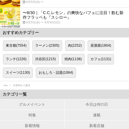
8月5日(水) 〜
〜8/30｜「C.C.レモン」の爽快なパフェに注目！飲む新
作フラッペも『スシロー』
8月5日(水) 〜 8月30日(日)
おすすめカテゴリー
東京都(7554)
ラーメン(2305)
肉(2252)
居酒屋(1804)
ランチ(1226)
渋谷区(1215)
焼肉(1138)
カフェ(1131)
スイーツ(1130)
おもしろ・話題(1064)
favy
好香味坊 八重洲
カテゴリ一覧
グルメイベント
今日は何の日
特集
連載
新着情報
新着店舗