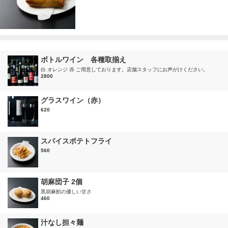
ボトルワイン 各種取揃え
白 オレンジ 赤 ご用意しております。店舗スタッフにお声がけください。
2800
グラスワイン（赤）
620
スパイスポテトフライ
560
胡麻団子 2個
黒胡麻餡の優しい甘さ
460
汁なし担々麺