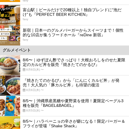
favy
4
富山駅｜ビールだけで20種以上！独自ブレンドに“泡だ
け”も『PERFECT BEER KITCHEN』
favy
5
新宿｜日本一のグルメバーガーからスイーツまで！個性
的な10店が集うフードホール『reDine 新宿』
favy
グルメイベント
8/6〜｜ゆずぽん酢でさっぱり！大根おろしをのせた夏限
定のカルビ丼を販売『焼きたてのかるび』
8月6日(木) 〜
『焼きたてのかるび』から「にんにくカルビ丼」が発
売！大人気の「豚カルビ丼」も待望の復活
8月6日(木) 〜
8/5〜｜沖縄県産黒糖や夏野菜を使用！夏限定ベーグル3
種を販売『BAGEL&BAGEL』
8月5日(水) 〜
8/5〜｜ハラペーニョの辛さが癖になる！限定バーガー＆
フライが登場『Shake Shack』